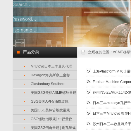
产品分类
您现在的位置：
ACME梯形
Mitutoyo日本三丰量具代理
上海Plastiform M70
Hexagon海克斯康三坐标
Flexbar Machine Co
Glastonbury Southern
苏州INSIZE/英示114
美国GSG美标ASME螺纹量规
GSG美国API石油螺纹规
日本三丰mitutoyo孔径
美国GSG美标管螺纹量规
日本三丰Mitutoyo 数显H
GSG螺纹指示规│中径量仪
苏州日本三丰数显薄片千分
美国GSG倒角量规│锪孔量规