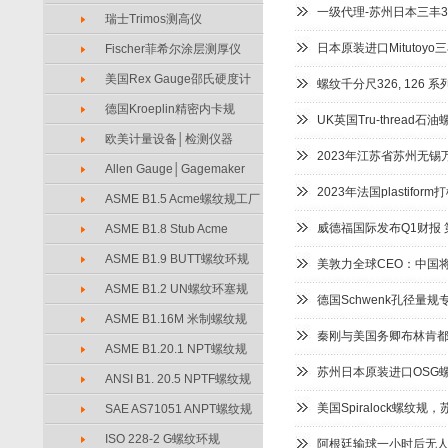
一级代理-苏州日本三丰34
瑞士Trimos测高仪
日本原装进口Mitutoyo
Fischer菲希尔涂层测厚仪
美国Rex Gauge邵氏硬度计
螺纹千分尺326, 126
德国Kroeplin精密内卡规
UK英国Tru-thread
欧美计量设备│检测仪器
2023年江苏省苏州无锡
Allen Gauge│Gagemaker
2023年法国plastifor
ASME B1.5 Acme螺纹规工厂
威德福国际发布Q1财报 第
ASME B1.8 Stub Acme
ASME B1.9 BUTT螺纹环规
美敦力全球CEO：中国
ASME B1.2 UN螺纹环塞规
德国Schwenk孔径量规专
ASME B1.16M 米制螺纹规
秦刚与美国务卿布林肯
ASME B1.20.1 NPT螺纹规
苏州日本原装进口OSG
ANSI B1. 20.5 NPTF螺纹规
美国Spiralock螺纹规，苏
SAE AS71051 ANPT螺纹规
ISO 228-2 G螺纹环规
阿根廷输球一小时后无