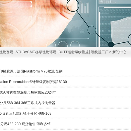
螺纹塞规│STUBACME梯形螺纹环规│BUTT锯齿螺纹量规│螺纹规工厂
>
新闻中心
计量印模胶泥，法国Plastiform M70胶泥 复制
rporation Reprorubber®计量级复制胶泥16130
2-300A 带钩数显深度尺独家供应2024年
千分尺568-364 368三爪式内径测量器
oltest 三爪式孔径千分尺 468-168
尺422-230 现货销售 薄利多销