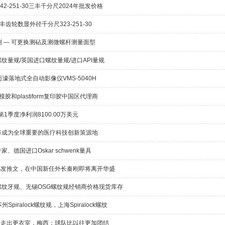
2-251-30三丰千分尺2024年批发价格
三丰齿轮数显外径千分尺323-251-30
 系列 — 可更换测砧及测微螺杆测量面型
石油螺纹量规/英国进口螺纹量规/进口API量规
万濠落地式全自动影像仪VMS-5040H
m打模胶和plastiform复印胶中国区代理商
1季度净利润8100.00万美元
将成为全球重要的医疗科技创新策源地
家、德国进口Oskar schwenk量具
都发推文，在中国新任外长秦刚即将离开华盛
螺纹牙规、无锡OSG螺纹规经销商价格现货库存
州Spiralock螺纹规，上海Spiralock螺纹
人走出更衣室，梅西：球队比以往更加团结