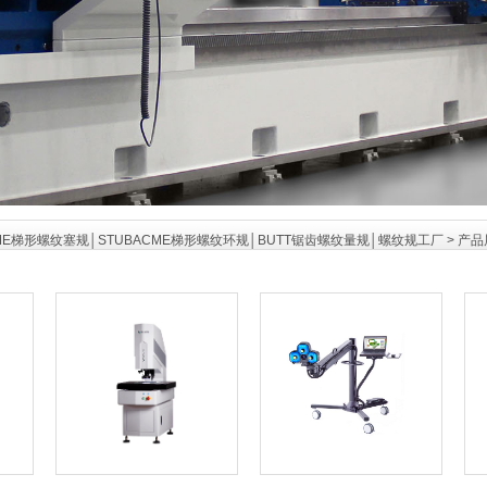
ME梯形螺纹塞规│STUBACME梯形螺纹环规│BUTT锯齿螺纹量规│螺纹规工厂
>
产品