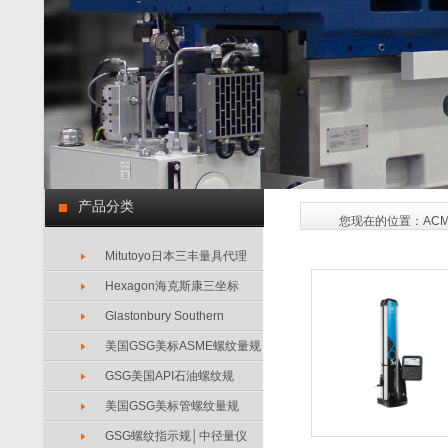
产品分类
您现在的位置：
AC
Mitutoyo日本三丰量具代理
Hexagon海克斯康三坐标
Glastonbury Southern
美国GSG美标ASME螺纹量规
GSG美国API石油螺纹规
美国GSG美标管螺纹量规
GSG螺纹指示规│中径量仪