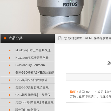
产品分类
您现在的位置：
ACME梯形螺纹塞规
Mitutoyo日本三丰量具代理
Hexagon海克斯康三坐标
Glastonbury Southern
美国GSG美标ASME螺纹量规
GSG美国API石油螺纹规
美国GSG美标管螺纹量规
摘要：
法国RIVELEC公司
GSG螺纹指示规│中径量仪
方便，更有印模切刀、灌注枪
美国GSG倒角量规│锪孔量规
瑞士Trimos测高仪