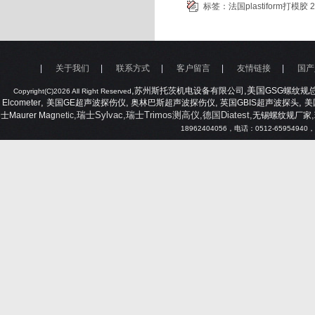
标签：
法国plastiform打模胶
|
关于我们
|
联系方式
|
客户留言
|
友情链接
|
国产
,
,美国
苏州斯托茨机电设备有限公司
GSG
螺纹规
Copyright(C)2026 All Right Reserved
,
,
,
,
Elcometer
美国
GE
超声波探伤仪
奥林巴斯超声波探伤仪
英国
GBIS
超声波探头
美
,瑞士Sylvac,瑞士Trimos测高仪,德国Diatest,
,
士
Maurer Mag
netic
无锡螺纹规厂家
18962404056
，电话：
0512-65954940