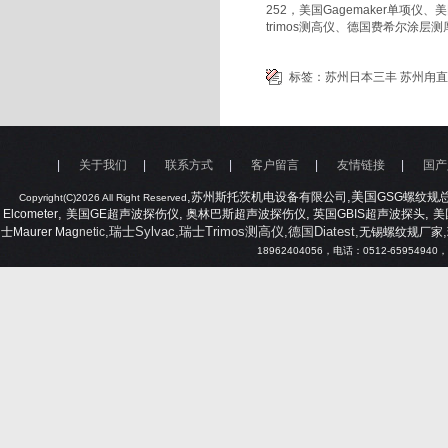
252，美国Gagemaker单项仪
trimos测高仪、德国费希尔涂层
标签：
苏州日本三丰
苏州甪直
|
关于我们
|
联系方式
|
客户留言
|
友情链接
|
国产
,
,美国
苏州斯托茨机电设备有限公司
GSG
螺纹规
Copyright(C)2026 All Right Reserved
,
,
,
,
Elcometer
美国
GE
超声波探伤仪
奥林巴斯超声波探伤仪
英国
GBIS
超声波探头
美
,瑞士Sylvac,瑞士Trimos测高仪,德国Diatest,
,
士
Maurer Mag
netic
无锡螺纹规厂家
18962404056
，电话：
0512-65954940