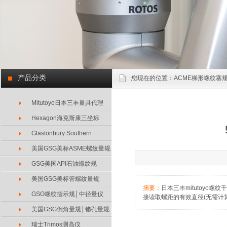
产品分类
您现在的位置：
ACME梯形螺纹塞规
Mitutoyo日本三丰量具代理
Hexagon海克斯康三坐标
Glastonbury Southern
美国GSG美标ASME螺纹量规
GSG美国API石油螺纹规
美国GSG美标管螺纹量规
摘要：
日本三丰mitutoyo螺
GSG螺纹指示规│中径量仪
接读取螺距的有效直径(无需计算) 
美国GSG倒角量规│锪孔量规
瑞士Trimos测高仪