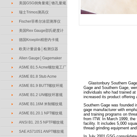
美国GSG倒角量规│锪孔量规
瑞士Trimos测高仪
Fischer菲希尔涂层测厚仪
美国Rex Gauge邵氏硬度计
德国Kroeplin精密内卡规
欧美计量设备│检测仪器
Allen Gauge│Gagemaker
ASME B1.5 Acme螺纹规工厂
ASME B1.8 Stub Acme
Glastonbury Southern Gage w
ASME B1.9 BUTT螺纹环规
Gage and Southern Gage, were
individuals who had trained a
ASME B1.2 UN螺纹环塞规
increased its product offering
ASME B1.16M 米制螺纹规
Southern Gage was founded in 
gage manufacturer with empha
ASME B1.20.1 NPT螺纹规
and training programs on thr
from ITW. In March 1999, the 
ANSI B1. 20.5 NPTF螺纹规
facility. It includes 5,000 squ
thread grinding equipment and
SAE AS71051 ANPT螺纹规
In July 2001 GSG consolidated