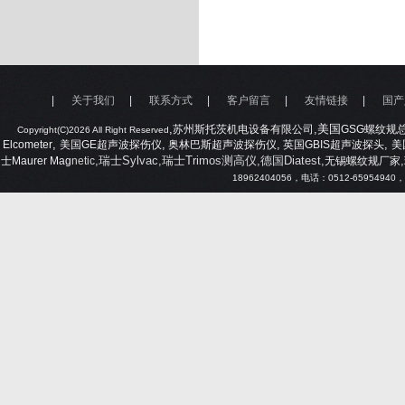
|
关于我们
|
联系方式
|
客户留言
|
友情链接
|
国产
,
,美国
苏州斯托茨机电设备有限公司
GSG
螺纹规
Copyright(C)2026 All Right Reserved
,
,
,
,
Elcometer
美国
GE
超声波探伤仪
奥林巴斯超声波探伤仪
英国
GBIS
超声波探头
美
,瑞士Sylvac,瑞士Trimos测高仪,德国Diatest,
,
士
Maurer Mag
netic
无锡螺纹规厂家
18962404056
，电话：
0512-65954940