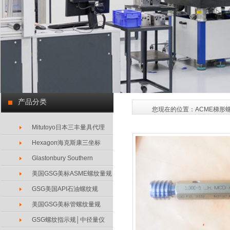
产品分类
您现在的位置：
ACME梯形
Mitutoyo日本三丰量具代理
Hexagon海克斯康三坐标
Glastonbury Southern
美国GSG美标ASME螺纹量规
GSG美国API石油螺纹规
美国GSG美标管螺纹量规
GSG螺纹指示规│中径量仪