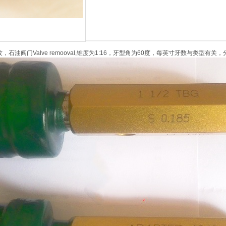
R螺纹，石油阀门Valve remooval,锥度为1:16，牙型角为60度，每英寸牙数与类