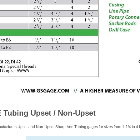
 Tubing Upset / Non-Upset
factures Upset and Non-Upset Sharp-Vee Tubing gages for sizes from 1-1/4 to 4 i