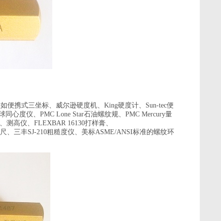
法如便携式三坐标、威尔逊硬度机、
King
硬度计、
Sun-tec
便
球同心度仪、
PMC Lone Star
石油螺纹规、
PMC Mercury
量
、测高仪、
FLEXBAR 16130
打样膏、
尺、三丰
SJ-210
粗糙度仪、美标
ASME/ANSI
标准的螺纹环