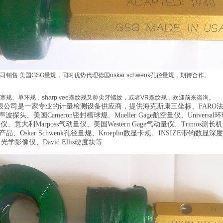
售 美国GSG量规，同时优势代理德国oskar schwenk孔径量规，期待合作。
为单塞规、单环规，sharp vee螺纹规又称尖牙螺纹，或者VR螺纹规，欢迎前来咨询。
限公司是一家专业的计量检测设备供应商，提供海克斯康三坐标、
FARO
声波探头、美国
Cameron
密封槽球规、
Mueller Gage
航空量仪、
Universal
环
项仪、意大利
Marposs
气动量仪、美国
Western Gage
气动量仪、
Trimos
测长机
产品、
Oskar Schwenk
孔径量规、
Kroeplin
数显卡规、
INSIZE
带钩数显深度
、光学影像仪、
David Ellis
硬度块等