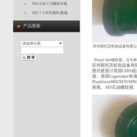
ISO 228-2 G螺纹环规
ISO 7-2 R环规Rc塞规
产品搜索
请选择分类
苏州斯托茨机电设备有限公司销
Sharp Vee螺纹规，分
苏州斯托茨机电设备有
携式硬度计英国
GBIS
超
规、美国
Gagemaker
单
PlastiformM60/M70/M90
塞规、
API
石油螺纹规