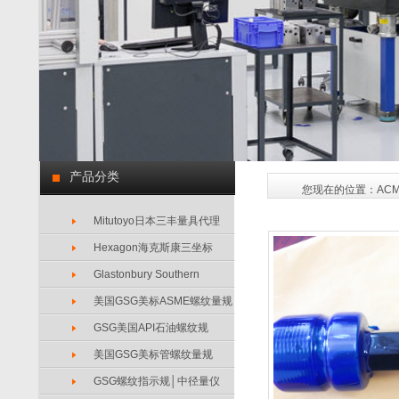
产品分类
您现在的位置：
AC
Mitutoyo日本三丰量具代理
Hexagon海克斯康三坐标
Glastonbury Southern
美国GSG美标ASME螺纹量规
GSG美国API石油螺纹规
美国GSG美标管螺纹量规
GSG螺纹指示规│中径量仪