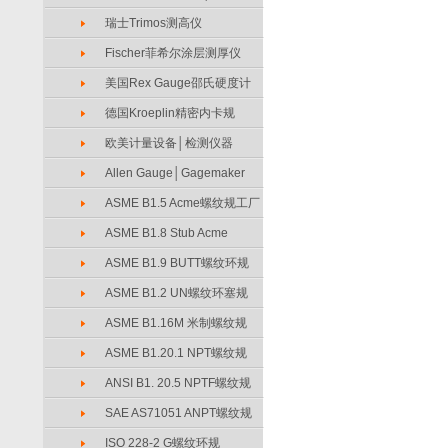
瑞士Trimos测高仪
Fischer菲希尔涂层测厚仪
美国Rex Gauge邵氏硬度计
德国Kroeplin精密内卡规
欧美计量设备│检测仪器
Allen Gauge│Gagemaker
ASME B1.5 Acme螺纹规工厂
ASME B1.8 Stub Acme
ASME B1.9 BUTT螺纹环规
ASME B1.2 UN螺纹环塞规
ASME B1.16M 米制螺纹规
ASME B1.20.1 NPT螺纹规
ANSI B1. 20.5 NPTF螺纹规
SAE AS71051 ANPT螺纹规
ISO 228-2 G螺纹环规