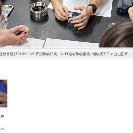
螺纹塞规│STUBACME梯形螺纹环规│BUTT锯齿螺纹量规│螺纹规工厂
>
企业图库
环规
/1