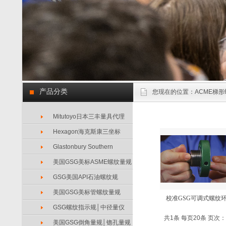
产品分类
您现在的位置：
ACME梯形
Mitutoyo日本三丰量具代理
Hexagon海克斯康三坐标
Glastonbury Southern
美国GSG美标ASME螺纹量规
GSG美国API石油螺纹规
美国GSG美标管螺纹量规
校准GSG可调式螺纹
GSG螺纹指示规│中径量仪
共1条 每页20条 页次：1
美国GSG倒角量规│锪孔量规