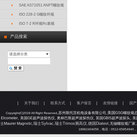
SAE AS71051 ANPT螺纹规
ISO 228-2 G螺纹环规
ISO 7-2 R环规Rc塞规
产品搜索
请选择分类
|
关于我们
|
联系方式
|
客户留言
|
友情链接
|
国产
,
,美国
苏州斯托茨机电设备有限公司
GSG
螺纹规
Copyright(C)2026 All Right Reserved
,
,
,
,
Elcometer
美国
GE
超声波探伤仪
奥林巴斯超声波探伤仪
英国
GBIS
超声波探头
美
,瑞士Sylvac,瑞士Trimos测高仪,德国Diatest,
,
士
Maurer Mag
netic
无锡螺纹规厂家
18962404056
，电话：
0512-65954940