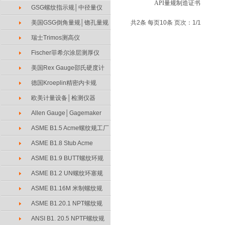
API量规制造证书
GSG螺纹指示规│中径量仪
美国GSG倒角量规│锪孔量规
共2条 每页10条 页次：1/1
瑞士Trimos测高仪
Fischer菲希尔涂层测厚仪
美国Rex Gauge邵氏硬度计
德国Kroeplin精密内卡规
欧美计量设备│检测仪器
Allen Gauge│Gagemaker
ASME B1.5 Acme螺纹规工厂
ASME B1.8 Stub Acme
ASME B1.9 BUTT螺纹环规
ASME B1.2 UN螺纹环塞规
ASME B1.16M 米制螺纹规
ASME B1.20.1 NPT螺纹规
ANSI B1. 20.5 NPTF螺纹规