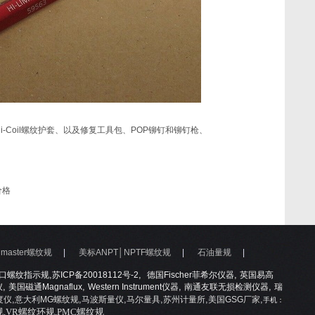
li-Coil螺纹护套、以及修复工具包、POP铆钉和铆钉枪、
价格
dmaster螺纹规
|
美标ANPT│NPTF螺纹规
|
石油量规
|
,
,
,
口螺纹指示规
苏ICP备20018112号-2
德国
Fischer
菲希尔仪器
英国易高
,
,
,
,
仪
美国磁通
Magnaflux
Western Instrument
仪器
南通友联无损检测仪器
瑞
,
,
,
,
,
,
圆度仪
意大利MG螺纹规
马波斯量仪
马尔量具
苏州计量所
美国GSG厂家
手机：
塞规,VR螺纹环规,PMC螺纹规