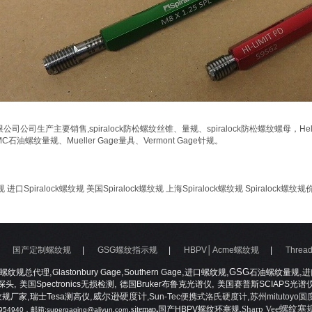
司生产主要销售,spiralock防松螺纹丝锥、量规、spiralock防松螺纹螺母，He
C石油螺纹量规、Mueller Gage量具、Vermont Gage针规。
规
进口Spiralock螺纹规
美国Spiralock螺纹规
上海Spiralock螺纹规
Spiralock螺纹规
|
国产定制螺纹规
|
GSG螺纹指示规
|
HBPV│Acme螺纹规
|
Threa
,
,
,
,GSG
,
螺纹规总代理
Glastonbury Gage
Southern Gage
进口螺纹规
石油螺纹量规
进
,
,
,
探头
美国
Spectronics
无损检测
德国
Bruker
布鲁克光谱仪
美国赛普斯
SCIAPS
光谱
,
,威尔逊硬度计
,
纹规厂家
瑞士Tesa测高仪
,Sun-Tec便携式洛氏硬度计
苏州mitutoyo
,
,
,
Sharp Vee螺纹
sitemap
国产HBPV螺纹环塞规
954940
，
邮箱:
supergaging@aliyun.com