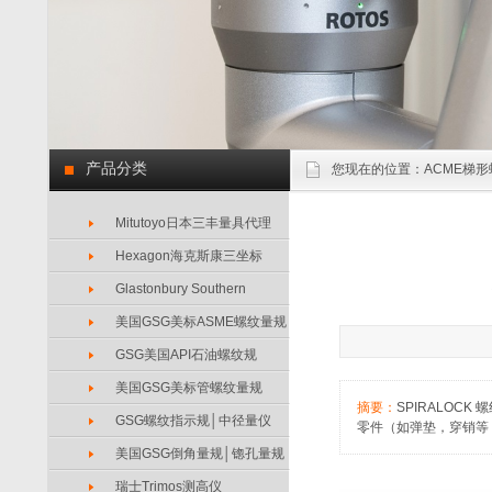
产品分类
您现在的位置：
ACME梯形
Mitutoyo日本三丰量具代理
Hexagon海克斯康三坐标
Glastonbury Southern
美国GSG美标ASME螺纹量规
GSG美国API石油螺纹规
美国GSG美标管螺纹量规
摘要：
SPIRALO
GSG螺纹指示规│中径量仪
零件（如弹垫，穿销等
美国GSG倒角量规│锪孔量规
瑞士Trimos测高仪