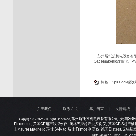
苏州斯托茨机电设备有限公司公
Gagemaker螺纹量仪、PM
标签：
Spiralock螺纹
|
关于我们
|
联系方式
|
客户留言
|
友情链接
,
,美国
苏州斯托茨机电设备有限公司
GSG
Copyright(C)2026 All Right Reserved
,
,
,
Elcometer
美国
GE
超声波探伤仪
奥林巴斯超声波探伤仪
英国
GBIS
超声波
,瑞士Sylvac,瑞士Trimos测高仪,德国Diatest,
士
Maurer Mag
netic
无锡螺
18962404056
，电话：
0512-65