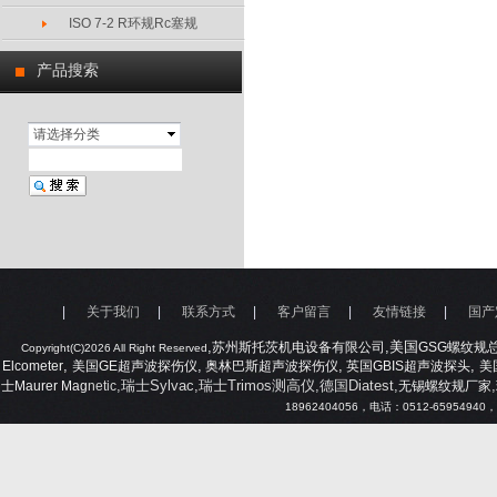
ISO 7-2 R环规Rc塞规
产品搜索
请选择分类
|
关于我们
|
联系方式
|
客户留言
|
友情链接
|
国产
,
,美国
苏州斯托茨机电设备有限公司
GSG
螺纹规
Copyright(C)2026 All Right Reserved
,
,
,
,
Elcometer
美国
GE
超声波探伤仪
奥林巴斯超声波探伤仪
英国
GBIS
超声波探头
美
,瑞士Sylvac,瑞士Trimos测高仪,德国Diatest,
,
士
Maurer Mag
netic
无锡螺纹规厂家
18962404056
，电话：
0512-65954940
，