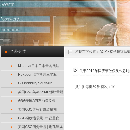
产品分类
您现在的位置：
ACME梯形螺纹塞规
Mitutoyo日本三丰量具代理
关于2018年国庆节放假及作息
Hexagon海克斯康三坐标
Glastonbury Southern
共1条 每页20条 页次：1/1
美国GSG美标ASME螺纹量规
GSG美国API石油螺纹规
美国GSG美标管螺纹量规
GSG螺纹指示规│中径量仪
美国GSG倒角量规│锪孔量规