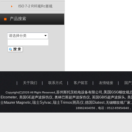
ISO 7-2 R环规Rc塞规
产品搜索
请选择分类
|
关于我们
|
联系方式
|
客户留言
|
友情链接
|
国产
,
,美国
苏州斯托茨机电设备有限公司
GSG
螺纹规
Copyright(C)2026 All Right Reserved
,
,
,
,
Elcometer
美国
GE
超声波探伤仪
奥林巴斯超声波探伤仪
英国
GBIS
超声波探头
美
,瑞士Sylvac,瑞士Trimos测高仪,德国Diatest,
,
士
Maurer Mag
netic
无锡螺纹规厂家
18962404056
，电话：
0512-65954940
，