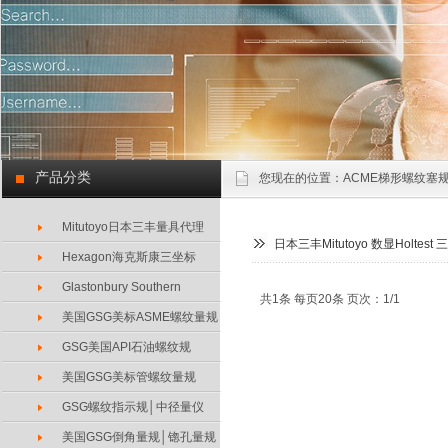
产品分类
您现在的位置：
ACME梯形螺纹塞规
Mitutoyo日本三丰量具代理
日本三丰Mitutoyo 数显Holtest
Hexagon海克斯康三坐标
Glastonbury Southern
共1条 每页20条 页次：1/1
美国GSG美标ASME螺纹量规
GSG美国API石油螺纹规
美国GSG美标管螺纹量规
GSG螺纹指示规│中径量仪
美国GSG倒角量规│锪孔量规