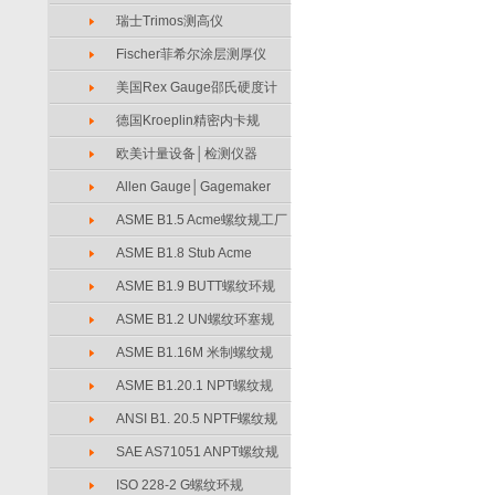
瑞士Trimos测高仪
Fischer菲希尔涂层测厚仪
美国Rex Gauge邵氏硬度计
德国Kroeplin精密内卡规
欧美计量设备│检测仪器
Allen Gauge│Gagemaker
ASME B1.5 Acme螺纹规工厂
ASME B1.8 Stub Acme
ASME B1.9 BUTT螺纹环规
ASME B1.2 UN螺纹环塞规
ASME B1.16M 米制螺纹规
ASME B1.20.1 NPT螺纹规
ANSI B1. 20.5 NPTF螺纹规
SAE AS71051 ANPT螺纹规
ISO 228-2 G螺纹环规