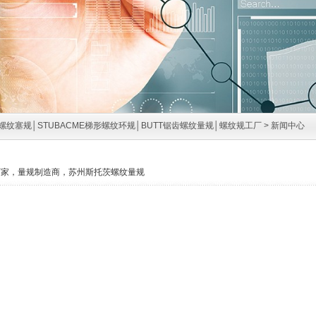
螺纹塞规│STUBACME梯形螺纹环规│BUTT锯齿螺纹量规│螺纹规工厂
>
新闻中心
厂家，量规制造商，苏州斯托茨螺纹量规