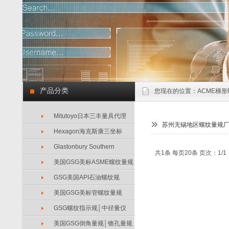
产品分类
您现在的位置：
ACME梯形
Mitutoyo日本三丰量具代理
苏州无锡地区螺纹量规
Hexagon海克斯康三坐标
Glastonbury Southern
共1条 每页20条 页次：1/1
美国GSG美标ASME螺纹量规
GSG美国API石油螺纹规
美国GSG美标管螺纹量规
GSG螺纹指示规│中径量仪
美国GSG倒角量规│锪孔量规