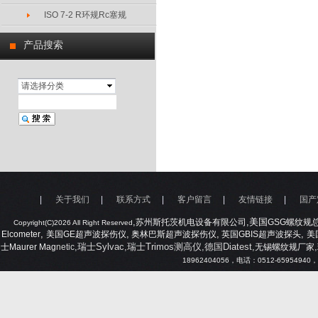
ISO 7-2 R环规Rc塞规
产品搜索
请选择分类
|
关于我们
|
联系方式
|
客户留言
|
友情链接
|
国产
,
,美国
苏州斯托茨机电设备有限公司
GSG
螺纹规
Copyright(C)2026 All Right Reserved
,
,
,
,
Elcometer
美国
GE
超声波探伤仪
奥林巴斯超声波探伤仪
英国
GBIS
超声波探头
美
,瑞士Sylvac,瑞士Trimos测高仪,德国Diatest,
,
士
Maurer Mag
netic
无锡螺纹规厂家
18962404056
，电话：
0512-65954940
，