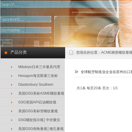
产品分类
您现在的位置：
ACME梯形螺纹塞规
Mitutoyo日本三丰量具代理
全球航空制造业企业在苏州出口
Hexagon海克斯康三坐标
Glastonbury Southern
共1条 每页20条 页次：1/1
美国GSG美标ASME螺纹量规
GSG美国API石油螺纹规
美国GSG美标管螺纹量规
GSG螺纹指示规│中径量仪
美国GSG倒角量规│锪孔量规