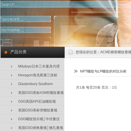
产品分类
您现在的位置：
ACME梯形螺纹塞规
Mitutoyo日本三丰量具代理
NPT螺纹与LP螺纹的对比分析
Hexagon海克斯康三坐标
Glastonbury Southern
共1条 每页20条 页次：1/1
美国GSG美标ASME螺纹量规
GSG美国API石油螺纹规
美国GSG美标管螺纹量规
GSG螺纹指示规│中径量仪
美国GSG倒角量规│锪孔量规