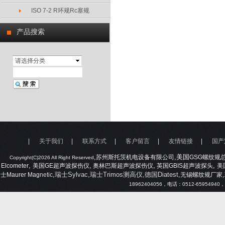
ISO 7-2 R环规Rc塞规
产品搜索
请选择分类
|
关于我们
|
联系方式
|
客户留言
|
友情链接
|
国产
,
,美国
苏州斯托茨机电设备有限公司
GSG
螺纹规
Copyright(C)2026 All Right Reserved
,
,
,
,
Elcometer
美国
GE
超声波探伤仪
奥林巴斯超声波探伤仪
英国
GBIS
超声波探头
美
,瑞士Sylvac,瑞士Trimos测高仪,德国Diatest,
,
士
Maurer Mag
netic
无锡螺纹规厂家
18962404056
，电话：
0512-65954940
，