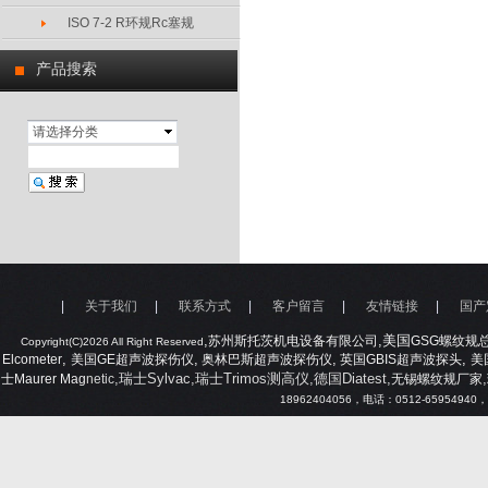
ISO 7-2 R环规Rc塞规
产品搜索
请选择分类
|
关于我们
|
联系方式
|
客户留言
|
友情链接
|
国产
,
,美国
苏州斯托茨机电设备有限公司
GSG
螺纹规
Copyright(C)2026 All Right Reserved
,
,
,
,
Elcometer
美国
GE
超声波探伤仪
奥林巴斯超声波探伤仪
英国
GBIS
超声波探头
美
,瑞士Sylvac,瑞士Trimos测高仪,德国Diatest,
,
士
Maurer Mag
netic
无锡螺纹规厂家
18962404056
，电话：
0512-65954940
，