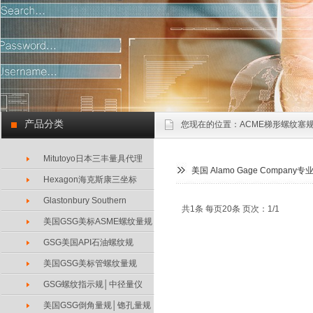
产品分类
您现在的位置：
ACME梯形螺纹塞规
Mitutoyo日本三丰量具代理
美国 Alamo Gage Compan
Hexagon海克斯康三坐标
Glastonbury Southern
共1条 每页20条 页次：1/1
美国GSG美标ASME螺纹量规
GSG美国API石油螺纹规
美国GSG美标管螺纹量规
GSG螺纹指示规│中径量仪
美国GSG倒角量规│锪孔量规