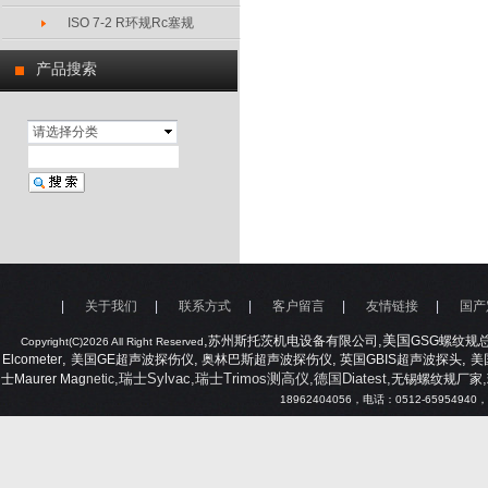
ISO 7-2 R环规Rc塞规
产品搜索
请选择分类
|
关于我们
|
联系方式
|
客户留言
|
友情链接
|
国产
,
,美国
苏州斯托茨机电设备有限公司
GSG
螺纹规
Copyright(C)2026 All Right Reserved
,
,
,
,
Elcometer
美国
GE
超声波探伤仪
奥林巴斯超声波探伤仪
英国
GBIS
超声波探头
美
,瑞士Sylvac,瑞士Trimos测高仪,德国Diatest,
,
士
Maurer Mag
netic
无锡螺纹规厂家
18962404056
，电话：
0512-65954940
，