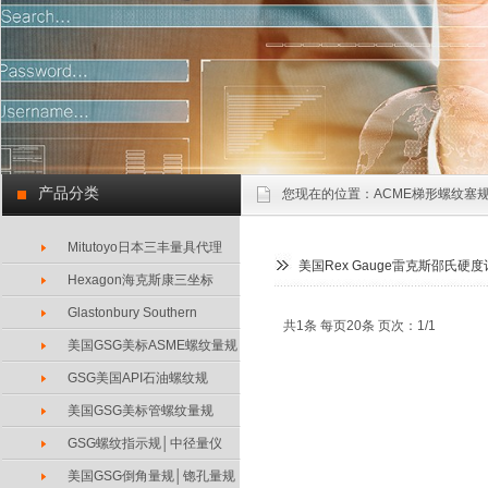
产品分类
您现在的位置：
ACME梯形螺纹塞规
Mitutoyo日本三丰量具代理
美国Rex Gauge雷克斯邵氏
Hexagon海克斯康三坐标
Glastonbury Southern
共1条 每页20条 页次：1/1
美国GSG美标ASME螺纹量规
GSG美国API石油螺纹规
美国GSG美标管螺纹量规
GSG螺纹指示规│中径量仪
美国GSG倒角量规│锪孔量规