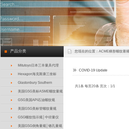
产品分类
您现在的位置：
ACME梯形螺纹塞规
Mitutoyo日本三丰量具代理
COVID-19 Update
Hexagon海克斯康三坐标
Glastonbury Southern
共1条 每页20条 页次：1/1
美国GSG美标ASME螺纹量规
GSG美国API石油螺纹规
美国GSG美标管螺纹量规
GSG螺纹指示规│中径量仪
美国GSG倒角量规│锪孔量规