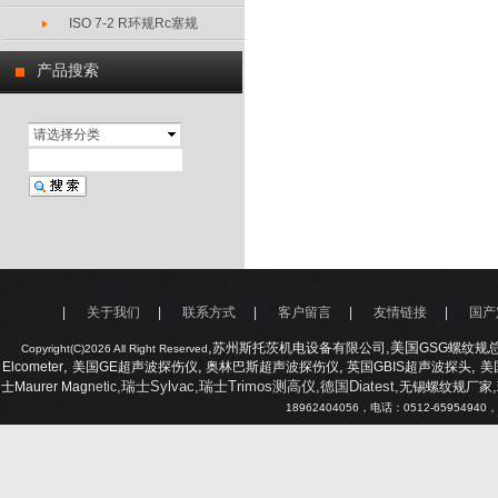
ISO 7-2 R环规Rc塞规
产品搜索
请选择分类
|
关于我们
|
联系方式
|
客户留言
|
友情链接
|
国产
,
,美国
苏州斯托茨机电设备有限公司
GSG
螺纹规
Copyright(C)2026 All Right Reserved
,
,
,
,
Elcometer
美国
GE
超声波探伤仪
奥林巴斯超声波探伤仪
英国
GBIS
超声波探头
美
,瑞士Sylvac,瑞士Trimos测高仪,德国Diatest,
,
士
Maurer Mag
netic
无锡螺纹规厂家
18962404056
，电话：
0512-65954940
，