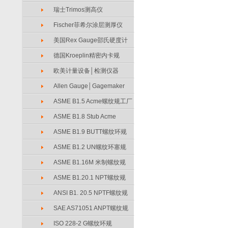
瑞士Trimos测高仪
Fischer菲希尔涂层测厚仪
美国Rex Gauge邵氏硬度计
德国Kroeplin精密内卡规
欧美计量设备│检测仪器
Allen Gauge│Gagemaker
ASME B1.5 Acme螺纹规工厂
ASME B1.8 Stub Acme
ASME B1.9 BUTT螺纹环规
ASME B1.2 UN螺纹环塞规
ASME B1.16M 米制螺纹规
ASME B1.20.1 NPT螺纹规
ANSI B1. 20.5 NPTF螺纹规
SAE AS71051 ANPT螺纹规
ISO 228-2 G螺纹环规