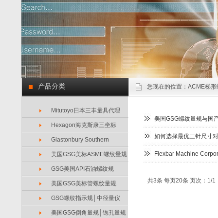
产品分类
您现在的位置：
ACME梯形
Mitutoyo日本三丰量具代理
美国GSG螺纹量规与国产
Hexagon海克斯康三坐标
如何选择最优三针尺寸
Glastonbury Southern
Flexbar Machine C
美国GSG美标ASME螺纹量规
GSG美国API石油螺纹规
共3条 每页20条 页次：1/1
美国GSG美标管螺纹量规
GSG螺纹指示规│中径量仪
美国GSG倒角量规│锪孔量规