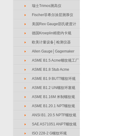
瑞士Trimos测高仪
Fischer菲希尔涂层测厚仪
美国Rex Gauge邵氏硬度计
德国Kroeplin精密内卡规
欧美计量设备│检测仪器
Allen Gauge│Gagemaker
ASME B1.5 Acme螺纹规工厂
ASME B1.8 Stub Acme
ASME B1.9 BUTT螺纹环规
ASME B1.2 UN螺纹环塞规
ASME B1.16M 米制螺纹规
ASME B1.20.1 NPT螺纹规
ANSI B1. 20.5 NPTF螺纹规
SAE AS71051 ANPT螺纹规
ISO 228-2 G螺纹环规