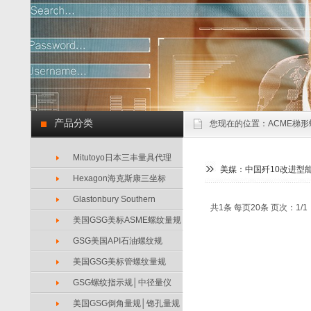
产品分类
您现在的位置：
ACME梯形
Mitutoyo日本三丰量具代理
美媒：中国歼10改进型
Hexagon海克斯康三坐标
Glastonbury Southern
共1条 每页20条 页次：1/1
美国GSG美标ASME螺纹量规
GSG美国API石油螺纹规
美国GSG美标管螺纹量规
GSG螺纹指示规│中径量仪
美国GSG倒角量规│锪孔量规