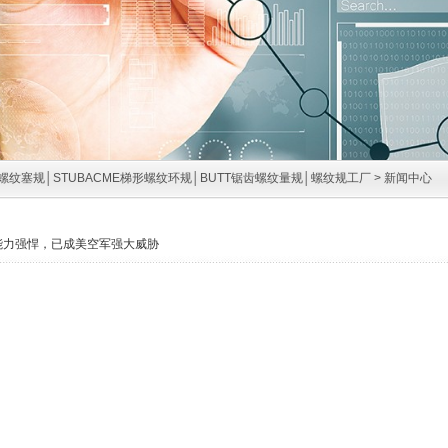
螺纹塞规│STUBACME梯形螺纹环规│BUTT锯齿螺纹量规│螺纹规工厂
>
新闻中心
能力强悍，已成美空军强大威胁