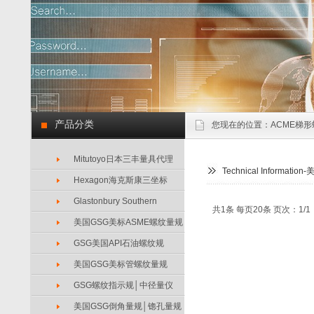
产品分类
您现在的位置：
ACME梯形
Mitutoyo日本三丰量具代理
Technical Inform
Hexagon海克斯康三坐标
Glastonbury Southern
共1条 每页20条 页次：1/1
美国GSG美标ASME螺纹量规
GSG美国API石油螺纹规
美国GSG美标管螺纹量规
GSG螺纹指示规│中径量仪
美国GSG倒角量规│锪孔量规