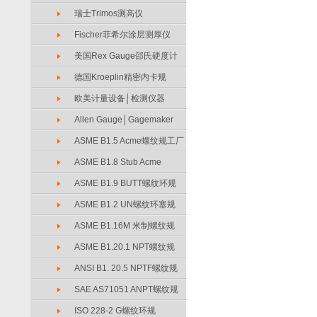
瑞士Trimos测高仪
Fischer菲希尔涂层测厚仪
美国Rex Gauge邵氏硬度计
德国Kroeplin精密内卡规
欧美计量设备│检测仪器
Allen Gauge│Gagemaker
ASME B1.5 Acme螺纹规工厂
ASME B1.8 Stub Acme
ASME B1.9 BUTT螺纹环规
ASME B1.2 UN螺纹环塞规
ASME B1.16M 米制螺纹规
ASME B1.20.1 NPT螺纹规
ANSI B1. 20.5 NPTF螺纹规
SAE AS71051 ANPT螺纹规
ISO 228-2 G螺纹环规