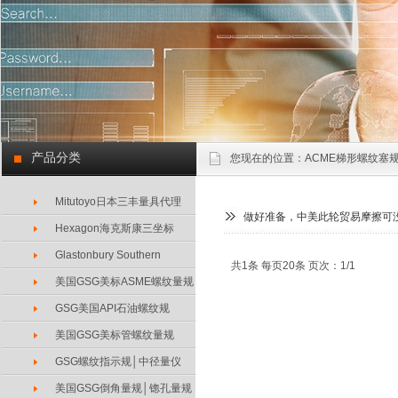
产品分类
您现在的位置：
ACME梯形螺纹塞规
Mitutoyo日本三丰量具代理
做好准备，中美此轮贸易摩擦可
Hexagon海克斯康三坐标
Glastonbury Southern
共1条 每页20条 页次：1/1
美国GSG美标ASME螺纹量规
GSG美国API石油螺纹规
美国GSG美标管螺纹量规
GSG螺纹指示规│中径量仪
美国GSG倒角量规│锪孔量规