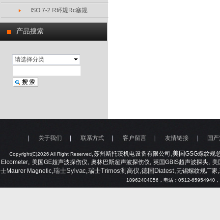
ISO 7-2 R环规Rc塞规
产品搜索
请选择分类
|
关于我们
|
联系方式
|
客户留言
|
友情链接
|
国产
,
,美国
苏州斯托茨机电设备有限公司
GSG
螺纹规
Copyright(C)2026 All Right Reserved
,
,
,
,
Elcometer
美国
GE
超声波探伤仪
奥林巴斯超声波探伤仪
英国
GBIS
超声波探头
美
,瑞士Sylvac,瑞士Trimos测高仪,德国Diatest,
,
士
Maurer Mag
netic
无锡螺纹规厂家
18962404056
，电话：
0512-65954940
，