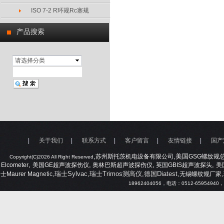
ISO 7-2 R环规Rc塞规
产品搜索
请选择分类
|
关于我们
|
联系方式
|
客户留言
|
友情链接
|
国产
,
,美国
苏州斯托茨机电设备有限公司
GSG
螺纹规
Copyright(C)2026 All Right Reserved
,
,
,
,
Elcometer
美国
GE
超声波探伤仪
奥林巴斯超声波探伤仪
英国
GBIS
超声波探头
美
,瑞士Sylvac,瑞士Trimos测高仪,德国Diatest,
,
士
Maurer Mag
netic
无锡螺纹规厂家
18962404056
，电话：
0512-65954940
，