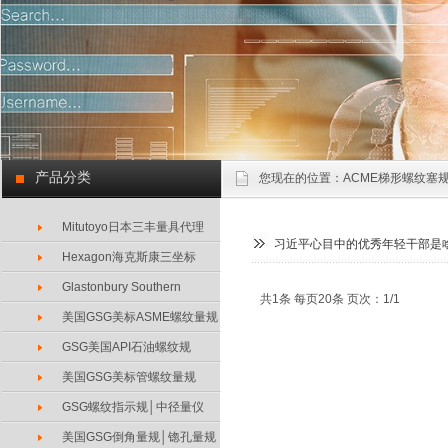
产品分类
您现在的位置：
ACME梯形螺纹塞规
Mitutoyo日本三丰量具代理
习近平心目中的优秀年轻干部是
Hexagon海克斯康三坐标
Glastonbury Southern
共1条 每页20条 页次：1/1
美国GSG美标ASME螺纹量规
GSG美国API石油螺纹规
美国GSG美标管螺纹量规
GSG螺纹指示规│中径量仪
美国GSG倒角量规│锪孔量规