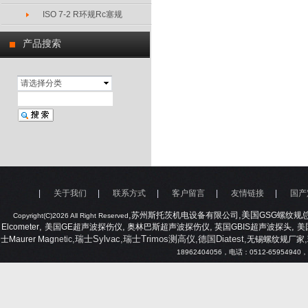
ISO 7-2 R环规Rc塞规
产品搜索
请选择分类
|
关于我们
|
联系方式
|
客户留言
|
友情链接
|
国产
,
,美国
苏州斯托茨机电设备有限公司
GSG
螺纹规
Copyright(C)2026 All Right Reserved
,
,
,
,
Elcometer
美国
GE
超声波探伤仪
奥林巴斯超声波探伤仪
英国
GBIS
超声波探头
美
,瑞士Sylvac,瑞士Trimos测高仪,德国Diatest,
,
士
Maurer Mag
netic
无锡螺纹规厂家
18962404056
，电话：
0512-65954940
，