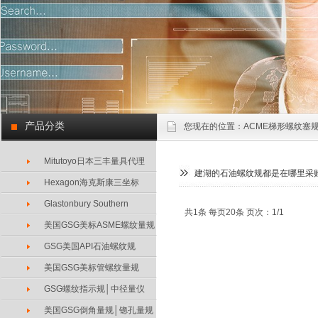
产品分类
您现在的位置：
ACME梯形螺纹塞规
Mitutoyo日本三丰量具代理
建湖的石油螺纹规都是在哪里采
Hexagon海克斯康三坐标
Glastonbury Southern
共1条 每页20条 页次：1/1
美国GSG美标ASME螺纹量规
GSG美国API石油螺纹规
美国GSG美标管螺纹量规
GSG螺纹指示规│中径量仪
美国GSG倒角量规│锪孔量规