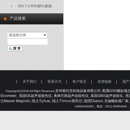
ISO 7-2 R环规Rc塞规
产品搜索
请选择分类
|
关于我们
|
联系方式
|
客户留言
|
友情链接
|
国产
,
,美国
苏州斯托茨机电设备有限公司
GSG
螺纹规
Copyright(C)2026 All Right Reserved
,
,
,
,
Elcometer
美国
GE
超声波探伤仪
奥林巴斯超声波探伤仪
英国
GBIS
超声波探头
美
,瑞士Sylvac,瑞士Trimos测高仪,德国Diatest,
,
士
Maurer Mag
netic
无锡螺纹规厂家
18962404056
，电话：
0512-65954940
，