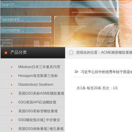
产品分类
您现在的位置：
ACME梯形螺纹塞规
Mitutoyo日本三丰量具代理
习近平心目中的优秀年轻干部是
Hexagon海克斯康三坐标
Glastonbury Southern
共1条 每页20条 页次：1/1
美国GSG美标ASME螺纹量规
GSG美国API石油螺纹规
美国GSG美标管螺纹量规
GSG螺纹指示规│中径量仪
美国GSG倒角量规│锪孔量规