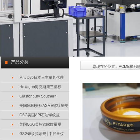
产品分类
您现在的位置：
ACME梯形
Mitutoyo日本三丰量具代理
Hexagon海克斯康三坐标
Glastonbury Southern
美国GSG美标ASME螺纹量规
GSG美国API石油螺纹规
美国GSG美标管螺纹量规
GSG螺纹指示规│中径量仪