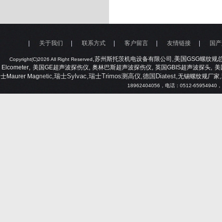
|
关于我们
|
联系方式
|
客户留言
|
友情链接
|
国产
,
,美国
苏州斯托茨机电设备有限公司
GSG
螺纹规
Copyright(C)2026 All Right Reserved
,
,
,
,
Elcometer
美国
GE
超声波探伤仪
奥林巴斯超声波探伤仪
英国
GBIS
超声波探头
美
,瑞士Sylvac,瑞士Trimos测高仪,德国Diatest,
,
士
Maurer Mag
netic
无锡螺纹规厂家
18962404056
，电话：
0512-65954940