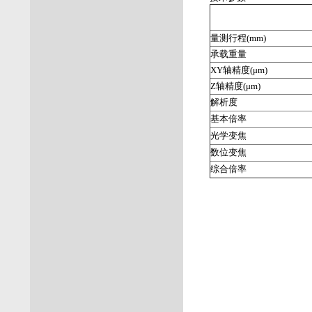
量测行程(mm)
承载重量
XY轴精度(μm)
Z轴精度(μm)
解析度
基本倍率
光学变焦
数位变焦
综合倍率