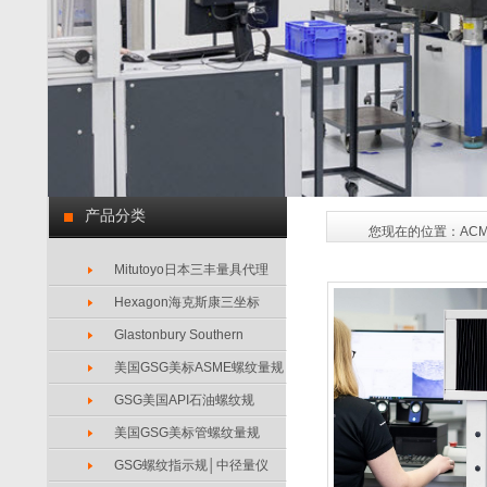
产品分类
您现在的位置：
AC
Mitutoyo日本三丰量具代理
Hexagon海克斯康三坐标
Glastonbury Southern
美国GSG美标ASME螺纹量规
GSG美国API石油螺纹规
美国GSG美标管螺纹量规
GSG螺纹指示规│中径量仪