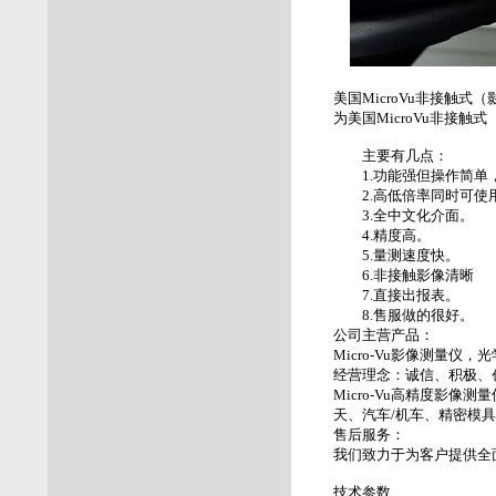
美国MicroVu非接触式（影
为美国MicroVu非接
主要有几点：
1.功能强但操作简单
2.高低倍率同时可使用
3.全中文化介面。
4.精度高。
5.量测速度快。
6.非接触影像清晰
7.直接出报表。
8.售服做的很好。
公司主营产品：
Micro-Vu影像测量仪
经营理念：诚信、积极、
Micro-Vu高精度影
天、汽车/机车、精密模
售后服务：
我们致力于为客户提供全
技术参数