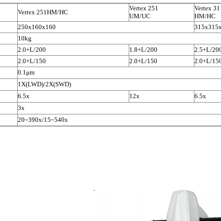
Vertex 251
Vertex 31
Vertex 251HM/HC
UM/UC
HM/HC
250x160x160
315x315
10kg
2.0+L/200
1.8+L/200
2.5+L/20
2.0+L/150
2.0+L/150
2.0+L/15
0.1μm
1X(LWD)/2X(SWD)
6.5x
12x
6.5x
3x
20~390x/15~540x