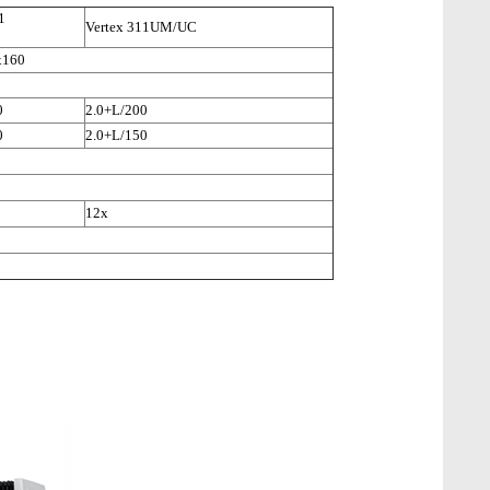
1
Vertex 311UM/UC
x160
0
2.0+L/200
0
2.0+L/150
12x