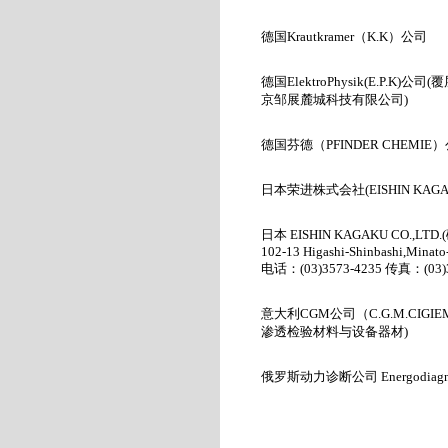
德国Krautkramer
（K.K
）公司
德国
ElektroPhysik(E.P.K)
公司
(
覆
京邹展麓城科技有限公司
)
德国芬德（PFINDER CHEMIE
）
日本荣进株式会社
(EISHIN KAGA
日本
EISHIN KAGAKU CO.,LTD.(
102-13 Higashi-Shinbashi,Minat
电话：
(03)3573-4235
传真：
(03
意大利CGM
公司（C.G.M.CIGIEM
渗透检验材料与设备器材
)
俄罗斯动力诊断公司
Energodiagn