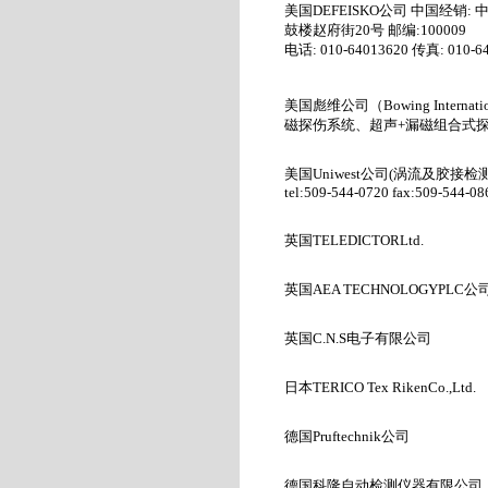
美国
DEFEISKO
公司 中国经销
:
鼓楼赵府街
20
号 邮编
:100009
电话
: 010-64013620
传真
: 010-6
美国彪维公司
（
Bowing Internat
磁探伤系统、超声
+
漏磁组合式
美国
Uniwest
公司
(
涡流及胶接检
tel:509-544-0720 fax:509-544-08
英国TELEDICTORLtd.
英国AEA TECHNOLOGYPLC
公
英国
C.N.S
电子有限公司
日本TERICO Tex RikenCo.,Ltd.
德国Pruftechnik
公司
德国科隆自动检测仪器有限公司