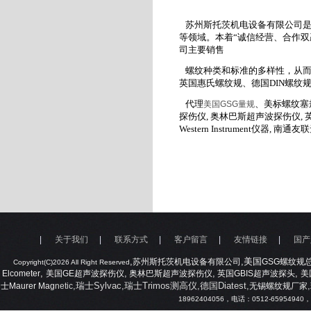
苏州斯托茨机电设备有限公司是
等领域。本着
“
诚信经营、合作双
司主要销售
螺纹种类和标准的多样性，从
英国惠氏螺纹规、德国
DIN
螺纹
代理
、美标螺纹塞
美国
GSG
量规
探伤仪
,
奥林巴斯超声波探伤仪
,
Western Instrument
仪器
,
南通友联
|
关于我们
|
联系方式
|
客户留言
|
友情链接
|
国产
,
,美国
苏州斯托茨机电设备有限公司
GSG
螺纹规
Copyright(C)2026 All Right Reserved
,
,
,
,
Elcometer
美国
GE
超声波探伤仪
奥林巴斯超声波探伤仪
英国
GBIS
超声波探头
美
,瑞士Sylvac,瑞士Trimos测高仪,德国Diatest,
,
士
Maurer Mag
netic
无锡螺纹规厂家
18962404056
，电话：
0512-65954940