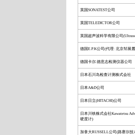
英国SONATEST
公司
英国TELEDICTOR
公司
英国超声波科学有限公司(Ultrasonic 
德国
E.P.K
公司
(
代理
:
北京邹展
德国卡尔.
德意志检测仪器公司
日本石川岛检查计测株式会社
日本A&D
公司
日本日立
(HITACHI)
公司
日本
川铁株式会社
Kawatetsu Adv
硬度计
)
加拿大RUSSELL
公
司(
路赛尔技