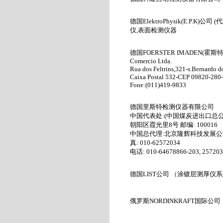
德国
ElektroPhysik(E.P.K)
公司
(
代
仪
,
表面检测仪器
德国
FOERSTER IMADEN(
霍斯
Comercio Ltda.
Rua dos Feltrins,321-s.Bernardo 
Caixa Postal 532-CEP 09820-280-
Fone:(011)419-9833
德国里斯特检测仪器有限公司
中国代表处
:(
中国煤炭进出口总
朝阳区霞光里
8
号 邮编
: 100016
中国总代理
:
北京隆辉科技发展公
真
: 010-62572034
电话
: 010-64678866-203, 25720
德国
LIST
公司 （涂镀层测厚仪系
俄罗斯NORDINKRAFT
国际公司