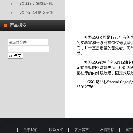
ISO 228-2 G螺纹环规
ISO 7-2 R环规Rc塞规
产品搜索
美国
GSG
公司是
1995
年有美
请选择分类
的实验室和一系列有
CNC
螺纹磨
商，并一直是质量的领先者。同
书。
美国
GSG
能生产的
API
石油专
定式量规的绝对领先者。
GSG
为
圆柱形的内外螺纹规、固定式螺
GSG
是非标
Special Gage
的
65012756
|
关于我们
|
联系方式
|
客户留言
|
友情链接
|
国产