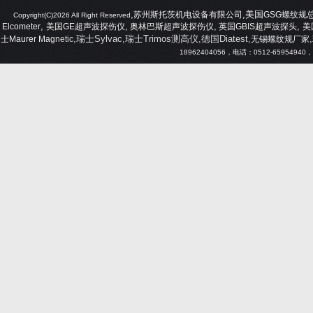
,
,美国
苏州斯托茨机电设备有限公司
GSG
螺纹规
Copyright(C)2026 All Right Reserved
,
,
,
,
Elcometer
美国
GE
超声波探伤仪
奥林巴斯超声波探伤仪
英国
GBIS
超声波探头
美
,瑞士Sylvac,瑞士Trimos测高仪,德国Diatest,
,
士
Maurer Mag
netic
无锡螺纹规厂家
18962404056
，电话：
0512-65954940