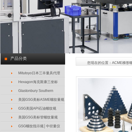
产品分类
您现在的位置：
ACME梯形
Mitutoyo日本三丰量具代理
Hexagon海克斯康三坐标
Glastonbury Southern
美国GSG美标ASME螺纹量规
GSG美国API石油螺纹规
美国GSG美标管螺纹量规
GSG螺纹指示规│中径量仪