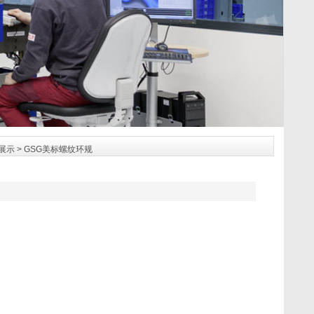
展示
> GSG美标螺纹环规