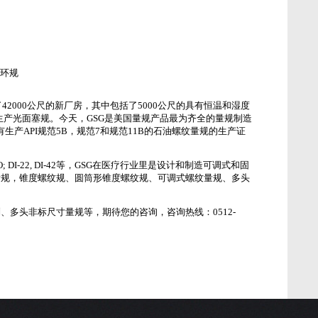
纹环规
了
42000
公尺的新厂房，其中包括了
5000
公尺的具有恒温和湿度
生产光面塞规。今天，
GSG
是美国量规产品最为齐全的量规制造
有生产
API
规范
5B
，规范
7
和规范
11B
的石油螺纹量规的生产证
 DI-22, DI-42
等，
GSG
在医疗行业里是设计和制造可调式和固
量规，锥度螺纹规、圆筒形锥度螺纹规、可调式螺纹量规、多头
列、多头非标尺寸量规等，期待您的咨询，咨询热线：
0512-