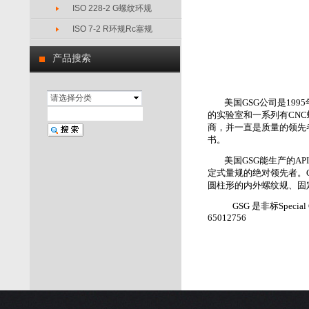
ISO 228-2 G螺纹环规
ISO 7-2 R环规Rc塞规
产品搜索
请选择分类
美国
GSG
公司是
1995
的实验室和一系列有
CNC
商，并一直是质量的领先
书。
美国
GSG
能生产的
API
定式量规的绝对领先者。
圆柱形的内外螺纹规、固
GSG
是非标
Special
65012756