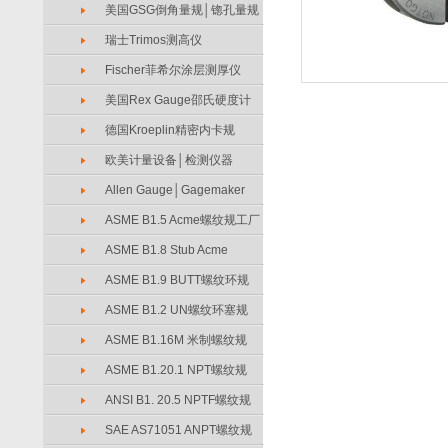
美国GSG倒角量规│锪孔量规
瑞士Trimos测高仪
Fischer菲希尔涂层测厚仪
美国Rex Gauge邵氏硬度计
德国Kroeplin精密内卡规
欧美计量设备│检测仪器
Allen Gauge│Gagemaker
ASME B1.5 Acme螺纹规工厂
ASME B1.8 Stub Acme
ASME B1.9 BUTT螺纹环规
ASME B1.2 UN螺纹环塞规
ASME B1.16M 米制螺纹规
ASME B1.20.1 NPT螺纹规
ANSI B1. 20.5 NPTF螺纹规
SAE AS71051 ANPT螺纹规