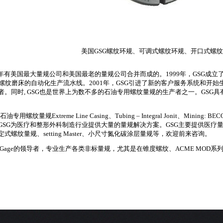
美国GSG螺纹环规、可调式螺纹环规、开口式螺
年有美国最大量规公司和美国最老的量规公司合并而成的。
1999
年，
GSG
成立
螺纹磨床的自动化生产流水线。
2001
年，
GSG
引进了新的客户服务系统和开始
者。同时
, GSG
也是世界上为数不多的石油专用螺纹量规的生产者之一。
GSG
具
石油专用螺纹量规
Extreme Line Casing
、
Tubing – Integral Jonit
、
Mining: BECO;
GSG
为医疗和整形外科制造行业提供大量的量规解决方案。
GSG
主要提供医疗
定式螺纹量规、
setting Master
、小尺寸氮化碳涂层量规等，欢迎前来咨询。
 Gage
的领导者，专业生产各类非标量规，尤其是在锥度螺纹、
ACME MOD
系