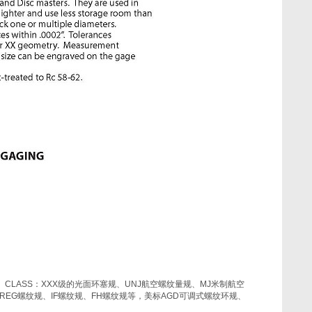
、
CLASS
：
XXX
级的光面环塞规、
UNJ
航空螺纹量规、
MJ
米制航空
REG
螺纹规、
IF
螺纹规、
FH
螺纹规等，美标
AGD
可调式螺纹环规、