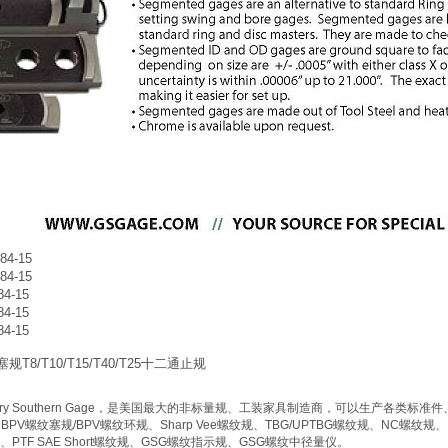
4-15
4-15
-15
-15
-15
8/T10/T15/T40/T25十二通止规
ry Southern Gage
，是美国最大的非标量规、工装家具制造商，可以生产各类标准件
HBPV
螺纹塞规
/BPV
螺纹环规、
Sharp Vee
螺纹规、
TBG/UPTBG
螺纹规、
NC
螺纹规、
、
PTF SAE Short
螺纹规、
GSG
螺纹指示规、
GSG
螺纹中径量仪。