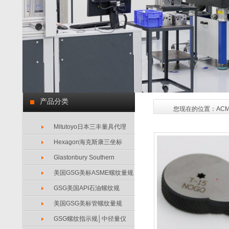
产品分类
您现在的位置：
AC
Mitutoyo日本三丰量具代理
Hexagon海克斯康三坐标
Glastonbury Southern
美国GSG美标ASME螺纹量规
GSG美国API石油螺纹规
美国GSG美标管螺纹量规
GSG螺纹指示规│中径量仪