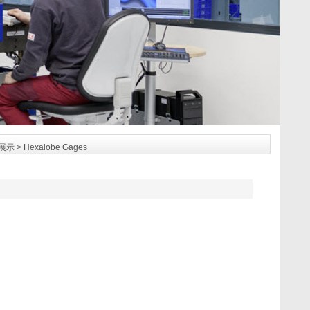
展示
> Hexalobe Gages