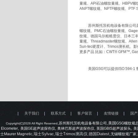
量规、
API
石油螺纹量规、
HBPV
螺
ANPT
螺纹规、
NPTF
螺纹规、
PTF 
苏州斯托茨机电设备有限公司
螺纹规、
PMC
石油螺纹量规、
Gage
纹规、德国马尔粗糙度仪、日本三
量规、
Threadmaster
螺纹规、
Allen
Sun-tec
硬度计、
Trimos
测长机、影
更多产品 比如：
CWT® GFM™, Gas 
美国GSG可以提供ISO 59
|
关于我们
|
联系方式
|
客户留言
|
友情链接
|
国产
,
,美国
苏州斯托茨机电设备有限公司
GSG
螺纹规
Copyright(C)2026 All Right Reserved
,
,
,
,
Elcometer
美国
GE
超声波探伤仪
奥林巴斯超声波探伤仪
英国
GBIS
超声波探头
美
,瑞士Sylvac,瑞士Trimos测高仪,德国Diatest,
,
士
Maurer Mag
netic
无锡螺纹规厂家