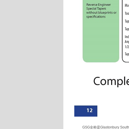
GSG
全称是
Glastonbury Sout