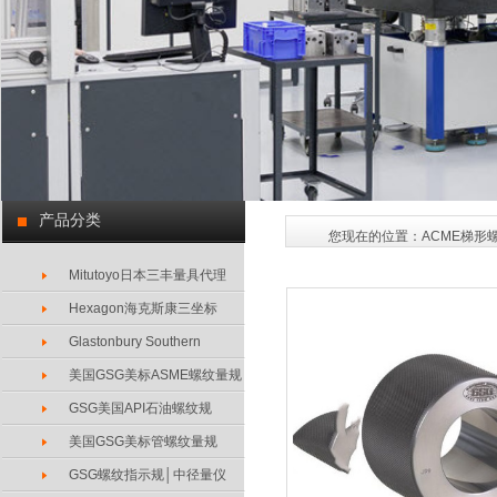
产品分类
您现在的位置：
ACME梯形
Mitutoyo日本三丰量具代理
Hexagon海克斯康三坐标
Glastonbury Southern
美国GSG美标ASME螺纹量规
GSG美国API石油螺纹规
美国GSG美标管螺纹量规
GSG螺纹指示规│中径量仪