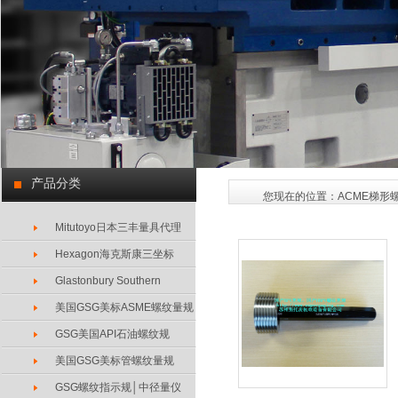
产品分类
您现在的位置：
ACME梯形
Mitutoyo日本三丰量具代理
Hexagon海克斯康三坐标
Glastonbury Southern
美国GSG美标ASME螺纹量规
GSG美国API石油螺纹规
美国GSG美标管螺纹量规
GSG螺纹指示规│中径量仪