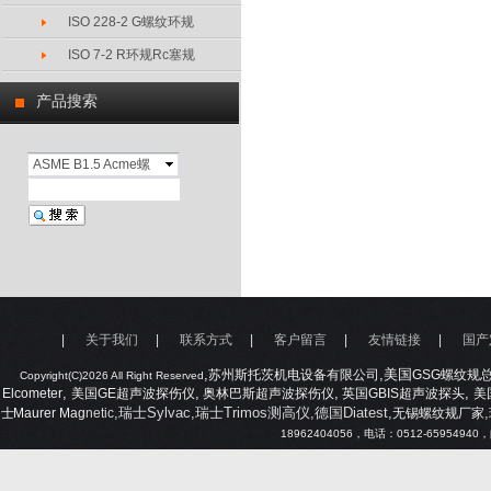
ISO 228-2 G螺纹环规
ISO 7-2 R环规Rc塞规
产品搜索
ASME B1.5 Acme螺
纹规工厂
|
关于我们
|
联系方式
|
客户留言
|
友情链接
|
国产
,
,美国
苏州斯托茨机电设备有限公司
GSG
螺纹规
Copyright(C)2026 All Right Reserved
,
,
,
,
Elcometer
美国
GE
超声波探伤仪
奥林巴斯超声波探伤仪
英国
GBIS
超声波探头
美
,瑞士Sylvac,瑞士Trimos测高仪,德国Diatest,
,
士
Maurer Mag
netic
无锡螺纹规厂家
18962404056
，电话：
0512-65954940
，