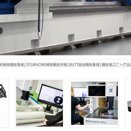
ME梯形螺纹塞规│STUBACME梯形螺纹环规│BUTT锯齿螺纹量规│螺纹规工厂
>
产品