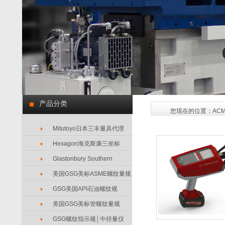
产品分类
您现在的位置：
AC
Mitutoyo日本三丰量具代理
Hexagon海克斯康三坐标
Glastonbury Southern
美国GSG美标ASME螺纹量规
GSG美国API石油螺纹规
美国GSG美标管螺纹量规
GSG螺纹指示规│中径量仪