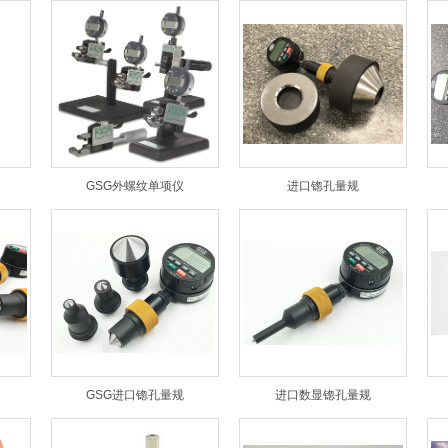
GSG外螺纹单项仪
进口锪孔量规
GSG进口锪孔量规
进口数显锪孔量规