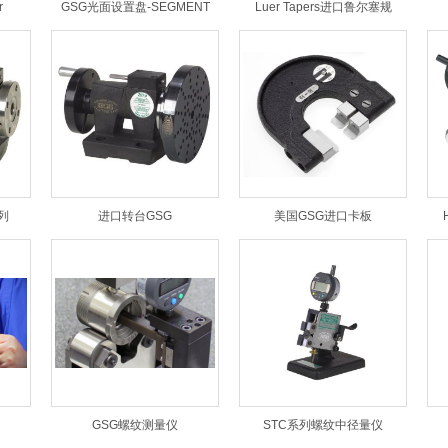
r
GSG光面设置盘-SEGMENT
Luer Tapers进口鲁尔塞规
列
进口转台GSG
美国GSG进口卡板
GSG螺纹测量仪
STC系列螺纹中径量仪