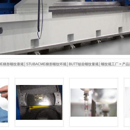
ME梯形螺纹塞规│STUBACME梯形螺纹环规│BUTT锯齿螺纹量规│螺纹规工厂
>
产品