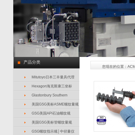
产品分类
您现在的位置：
AC
Mitutoyo日本三丰量具代理
Hexagon海克斯康三坐标
Glastonbury Southern
美国GSG美标ASME螺纹量规
GSG美国API石油螺纹规
美国GSG美标管螺纹量规
GSG螺纹指示规│中径量仪