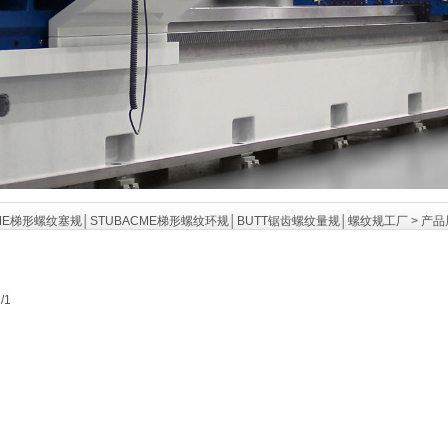
ME梯形螺纹塞规│STUBACME梯形螺纹环规│BUTT锯齿螺纹量规│螺纹规工厂
>
产品
/1