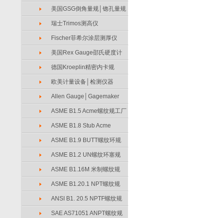
美国GSG倒角量规│锪孔量规
瑞士Trimos测高仪
Fischer菲希尔涂层测厚仪
美国Rex Gauge邵氏硬度计
德国Kroeplin精密内卡规
欧美计量设备│检测仪器
Allen Gauge│Gagemaker
ASME B1.5 Acme螺纹规工厂
ASME B1.8 Stub Acme
ASME B1.9 BUTT螺纹环规
ASME B1.2 UN螺纹环塞规
ASME B1.16M 米制螺纹规
ASME B1.20.1 NPT螺纹规
ANSI B1. 20.5 NPTF螺纹规
SAE AS71051 ANPT螺纹规