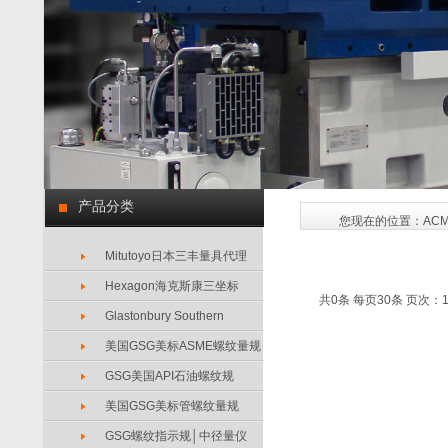
产品分类
您现在的位置：
AC
Mitutoyo日本三丰量具代理
Hexagon海克斯康三坐标
共0条 每页30条 页次：1
Glastonbury Southern
美国GSG美标ASME螺纹量规
GSG美国API石油螺纹规
美国GSG美标管螺纹量规
GSG螺纹指示规│中径量仪