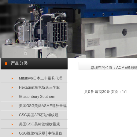
产品分类
您现在的位置：
ACME梯形
Mitutoyo日本三丰量具代理
Hexagon海克斯康三坐标
共0条 每页30条 页次：1/1
Glastonbury Southern
美国GSG美标ASME螺纹量规
GSG美国API石油螺纹规
美国GSG美标管螺纹量规
GSG螺纹指示规│中径量仪