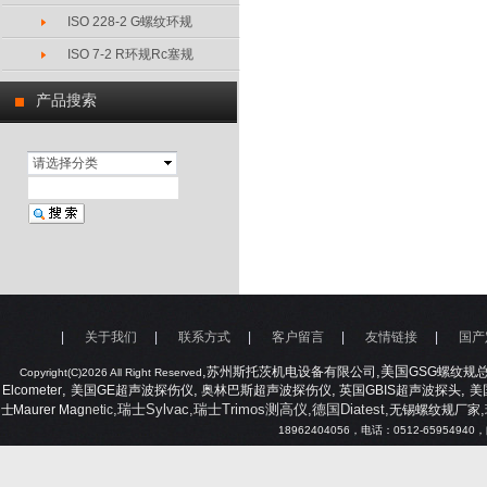
ISO 228-2 G螺纹环规
ISO 7-2 R环规Rc塞规
产品搜索
请选择分类
|
关于我们
|
联系方式
|
客户留言
|
友情链接
|
国产
,
,美国
苏州斯托茨机电设备有限公司
GSG
螺纹规
Copyright(C)2026 All Right Reserved
,
,
,
,
Elcometer
美国
GE
超声波探伤仪
奥林巴斯超声波探伤仪
英国
GBIS
超声波探头
美
,瑞士Sylvac,瑞士Trimos测高仪,德国Diatest,
,
士
Maurer Mag
netic
无锡螺纹规厂家
18962404056
，电话：
0512-65954940
，