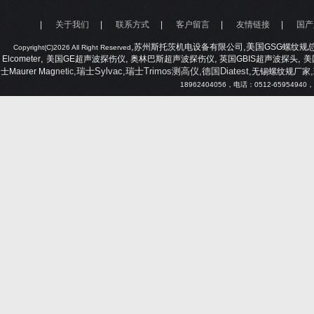
|
关于我们
|
联系方式
|
客户留言
|
友情链接
|
国产
,
,美国
苏州斯托茨机电设备有限公司
GSG
螺纹规
Copyright(C)2026 All Right Reserved
,
,
,
,
Elcometer
美国
GE
超声波探伤仪
奥林巴斯超声波探伤仪
英国
GBIS
超声波探头
美
,瑞士Sylvac,瑞士Trimos测高仪,德国Diatest,
,
士
Maurer Mag
netic
无锡螺纹规厂家
18962404056
，电话：
0512-65954940