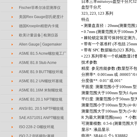
日本三丰mitutoyo盘型千分尺
32
盘型千分尺
Fischer菲希尔涂层测厚仪
323, 223, 123 系列
美国Rex Gauge邵氏硬度计
特点
• 测量盘直径：20mm(测量范围大
德国Kroeplin精密内卡规
• 0.7mm (测量范围大于10
欧美计量设备│检测仪器
• 棘轮锁定装置可保持恒定测力
• 带有一个基准杆 (不包括 25mm
Allen Gauge│Gagemaker
• 带有 SPC 数据输出(323 系列)
ASME B1.5 Acme螺纹规工厂
• 223 系列带有一个机械数
技术参数
ASME B1.8 Stub Acme
精度: 参见性能参数 (数显型不
ASME B1.9 BUTT螺纹环规
分辨率*: 0.001mm 或 .00005"/0
分度值**: 0.01" 或.001"
ASME B1.2 UN螺纹环塞规
平面度: 测量范围小于100mm 型
ASME B1.16M 米制螺纹规
测量范围大于100mm 型为1.6μm
平行度: 测量范围小于50mm 型为
ASME B1.20.1 NPT螺纹规
测量范围小于100mm 型为 (4+R/
ANSI B1. 20.5 NPTF螺纹规
测量范围大于100mm 型为 (5+R/
R 为最大测量范围(mm) * 小
SAE AS71051 ANPT螺纹规
可测量模数: 0.5-6 (测量范围大于1
ISO 228-2 G螺纹环规
显示*: 液晶显示
电池*: SR44 (1 个), 938882
ISO 7-2 R环规Rc塞规