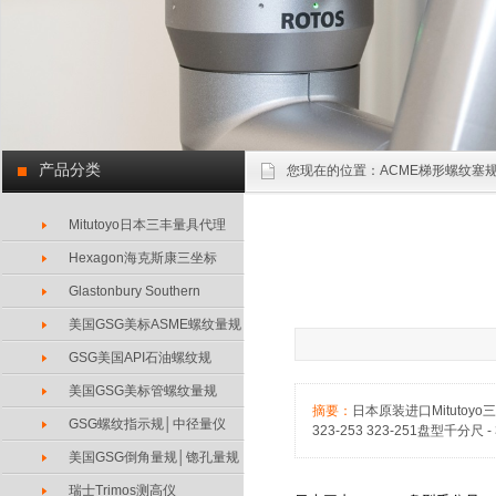
产品分类
您现在的位置：
ACME梯形螺纹塞规
Mitutoyo日本三丰量具代理
Hexagon海克斯康三坐标
Glastonbury Southern
美国GSG美标ASME螺纹量规
GSG美国API石油螺纹规
美国GSG美标管螺纹量规
摘要：
日本原装进口Mitutoyo三
GSG螺纹指示规│中径量仪
323-253 323-251盘型千分
美国GSG倒角量规│锪孔量规
瑞士Trimos测高仪