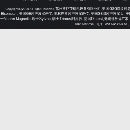
,
,美国
苏州斯托茨机电设备有限公司
GSG
螺纹规
Copyright(C)2026 All Right Reserved
,
,
,
,
Elcometer
美国
GE
超声波探伤仪
奥林巴斯超声波探伤仪
英国
GBIS
超声波探头
美
,瑞士Sylvac,瑞士Trimos测高仪,德国Diatest,
,
士
Maurer Mag
netic
无锡螺纹规厂家
18962404056
，电话：
0512-65954940