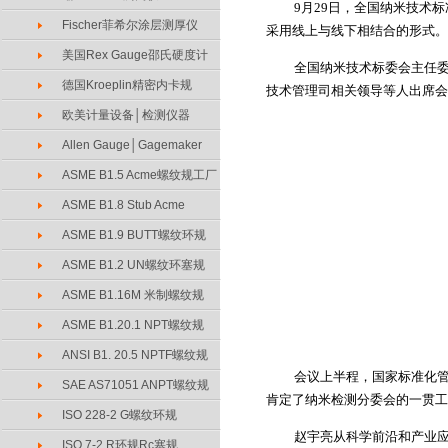
9
月
29
日，全国纳米技术标
Fischer菲希尔涂层测厚仪
采用线上与线下相结合的形式。
美国Rex Gauge邵氏硬度计
全国纳米技术标委会主任
德国Kroeplin精密内卡规
技术管理司相关领导等人出席会
欧美计量设备│检测仪器
Allen Gauge│Gagemaker
ASME B1.5 Acme螺纹规工厂
ASME B1.8 Stub Acme
ASME B1.9 BUTT螺纹环规
ASME B1.2 UN螺纹环塞规
ASME B1.16M 米制螺纹规
ASME B1.20.1 NPT螺纹规
ANSI B1. 20.5 NPTF螺纹规
会议上半程，国家标准化管
SAE AS71051 ANPT螺纹规
肯定了纳米检测分委会的一贯工
ISO 228-2 G螺纹环规
赵宇亮从科学前沿和产业
ISO 7-2 R环规Rc塞规