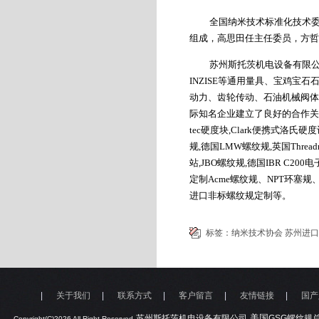
全国纳米技术标准化技术
组成，高思田任主任委员，方哲
苏州斯托茨机电设备有限
INZISE
等通用量具、宝鸡宝石
动力、齿轮传动、石油机械阀体
际知名企业建立了良好的合作关
tec
硬度块
,
Clark
便携式洛氏
硬度
规
,
德国LMW
螺纹规
,
英国Threadm
站
,
JBO
螺纹规
,
德国IBR C200
电
定制
Acme
螺纹规、
NPT
环塞规
进口非标螺纹规定制等。
标签：
纳米技术协会
苏州进口
|
关于我们
|
联系方式
|
客户留言
|
友情链接
|
国产
,
,美国
苏州斯托茨机电设备有限公司
GSG
螺纹规
Copyright(C)2026 All Right Reserved