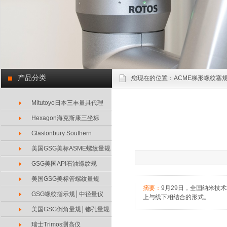
产品分类
您现在的位置：
ACME梯形螺纹塞规
Mitutoyo日本三丰量具代理
Hexagon海克斯康三坐标
Glastonbury Southern
美国GSG美标ASME螺纹量规
GSG美国API石油螺纹规
美国GSG美标管螺纹量规
摘要：
9月29日，全国纳米技
GSG螺纹指示规│中径量仪
上与线下相结合的形式。
美国GSG倒角量规│锪孔量规
瑞士Trimos测高仪