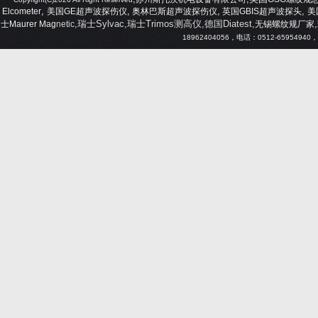
,
,
,
,
Elcometer
美国
GE
超声波探伤仪
奥林巴斯超声波探伤仪
英国
GBIS
超声波探头
美
,瑞士Sylvac,瑞士Trimos测高仪,德国Diatest,
,
士
Maurer Mag
netic
无锡螺纹规厂家
18962404056
，电话：
0512-65954940