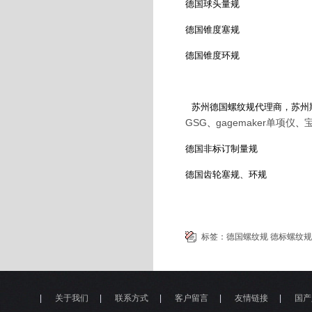
德国球头量规
德国锥度塞规
德国锥度环规
苏州德国螺纹规代理商，苏州斯
GSG
gagemaker单项仪
、
、
德国非标订制量规
德国齿轮塞规、环规
标签：
德国螺纹规
德标螺纹规
|
关于我们
|
联系方式
|
客户留言
|
友情链接
|
国产