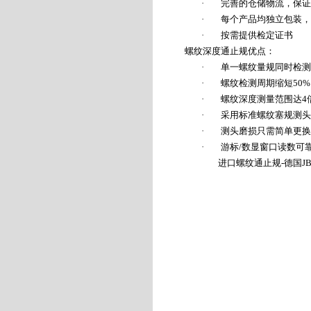
·
完善的仓储物流，保证
·
每个产品均独立包装，
·
按需提供检定证书
螺纹深度通止规优点：
·
单一螺纹量规同时检测
·
螺纹检测周期缩短
50%
·
螺纹深度测量范围达
4
·
采用标准螺纹塞规测头
·
测头磨损只需简单更换
·
游标
/
数显窗口读数可
进口螺纹通止规
-
德国
J