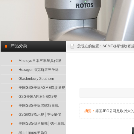
产品分类
您现在的位置：
ACME梯形螺纹塞规
Mitutoyo日本三丰量具代理
Hexagon海克斯康三坐标
Glastonbury Southern
美国GSG美标ASME螺纹量规
GSG美国API石油螺纹规
美国GSG美标管螺纹量规
摘要：
德国JBO公司是欧洲
GSG螺纹指示规│中径量仪
美国GSG倒角量规│锪孔量规
瑞士Trimos测高仪