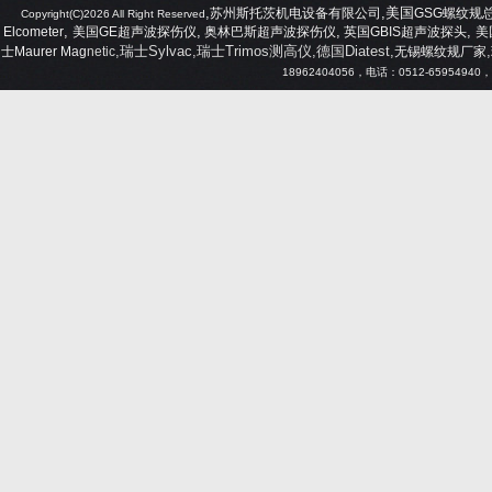
,
,美国
苏州斯托茨机电设备有限公司
GSG
螺纹规
Copyright(C)2026 All Right Reserved
,
,
,
,
Elcometer
美国
GE
超声波探伤仪
奥林巴斯超声波探伤仪
英国
GBIS
超声波探头
美
,瑞士Sylvac,瑞士Trimos测高仪,德国Diatest,
,
士
Maurer Mag
netic
无锡螺纹规厂家
18962404056
，电话：
0512-65954940