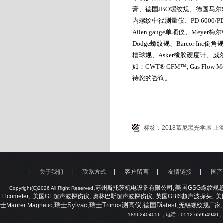
膏、德国
JBO
螺纹规、德国马尔
内螺纹中径测量仪、
PD-6000/P
Allen gauge
单项仪、
Meyer
梅尔
Dodge
螺纹规、
Barcor Inc
倒角
槽球规、
Asker
橡胶硬度计、威
如：
CWT® GFM™, Gas Flow Mo
待您的咨询。
标签：
2018慕尼黑光学展
上
|
关于我们
|
联系方式
|
客户留言
|
友情链接
|
国产
,
,美国
苏州斯托茨机电设备有限公司
GSG
螺纹规
Copyright(C)2026 All Right Reserved
,
,
,
,
Elcometer
美国
GE
超声波探伤仪
奥林巴斯超声波探伤仪
英国
GBIS
超声波探头
美
,瑞士Sylvac,瑞士Trimos测高仪,德国Diatest,
,
士
Maurer Mag
netic
无锡螺纹规厂家
18962404056
，电话：
0512-65954940