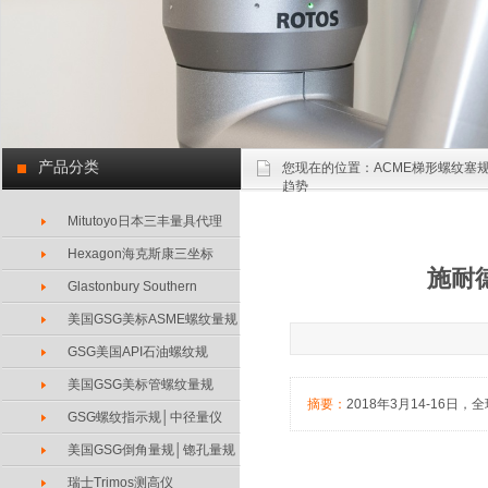
产品分类
您现在的位置：
ACME梯形螺纹塞规
趋势
Mitutoyo日本三丰量具代理
Hexagon海克斯康三坐标
施耐
Glastonbury Southern
美国GSG美标ASME螺纹量规
GSG美国API石油螺纹规
美国GSG美标管螺纹量规
摘要：
2018年3月14-16
GSG螺纹指示规│中径量仪
美国GSG倒角量规│锪孔量规
瑞士Trimos测高仪