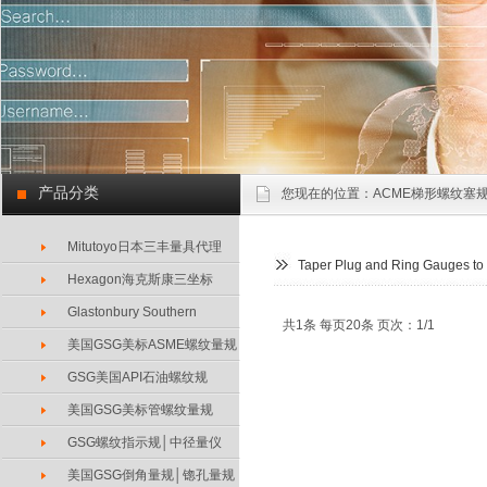
产品分类
您现在的位置：
ACME梯形螺纹塞规
Mitutoyo日本三丰量具代理
Taper Plug and Ring Gauges 
Hexagon海克斯康三坐标
Glastonbury Southern
共1条 每页20条 页次：1/1
美国GSG美标ASME螺纹量规
GSG美国API石油螺纹规
美国GSG美标管螺纹量规
GSG螺纹指示规│中径量仪
美国GSG倒角量规│锪孔量规