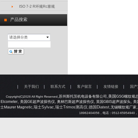
ISO 7-2 R环规Rc塞规
产品搜索
请选择分类
|
关于我们
|
联系方式
|
客户留言
|
友情链接
|
国产
,
,美国
苏州斯托茨机电设备有限公司
GSG
螺纹规
Copyright(C)2026 All Right Reserved
,
,
,
,
Elcometer
美国
GE
超声波探伤仪
奥林巴斯超声波探伤仪
英国
GBIS
超声波探头
美
,瑞士Sylvac,瑞士Trimos测高仪,德国Diatest,
,
士
Maurer Mag
netic
无锡螺纹规厂家
18962404056
，电话：
0512-65954940
，