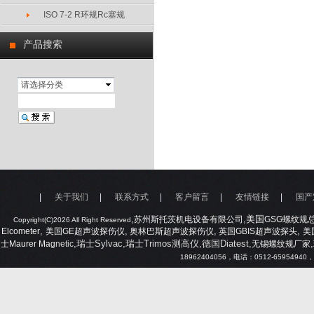
ISO 7-2 R环规Rc塞规
产品搜索
请选择分类
|
关于我们
|
联系方式
|
客户留言
|
友情链接
|
国产
,
,美国
苏州斯托茨机电设备有限公司
GSG
螺纹规
Copyright(C)2026 All Right Reserved
,
,
,
,
Elcometer
美国
GE
超声波探伤仪
奥林巴斯超声波探伤仪
英国
GBIS
超声波探头
美
,瑞士Sylvac,瑞士Trimos测高仪,德国Diatest,
,
士
Maurer Mag
netic
无锡螺纹规厂家
18962404056
，电话：
0512-65954940
，