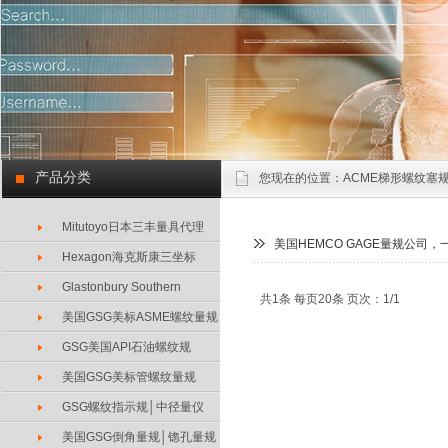
产品分类
您现在的位置：
ACME梯形螺纹塞规
Mitutoyo日本三丰量具代理
美国HEMCO GAGE量规公司
Hexagon海克斯康三坐标
Glastonbury Southern
共1条 每页20条 页次：1/1
美国GSG美标ASME螺纹量规
GSG美国API石油螺纹规
美国GSG美标管螺纹量规
GSG螺纹指示规│中径量仪
美国GSG倒角量规│锪孔量规