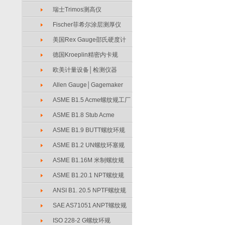
瑞士Trimos测高仪
Fischer菲希尔涂层测厚仪
美国Rex Gauge邵氏硬度计
德国Kroeplin精密内卡规
欧美计量设备│检测仪器
Allen Gauge│Gagemaker
ASME B1.5 Acme螺纹规工厂
ASME B1.8 Stub Acme
ASME B1.9 BUTT螺纹环规
ASME B1.2 UN螺纹环塞规
ASME B1.16M 米制螺纹规
ASME B1.20.1 NPT螺纹规
ANSI B1. 20.5 NPTF螺纹规
SAE AS71051 ANPT螺纹规
ISO 228-2 G螺纹环规