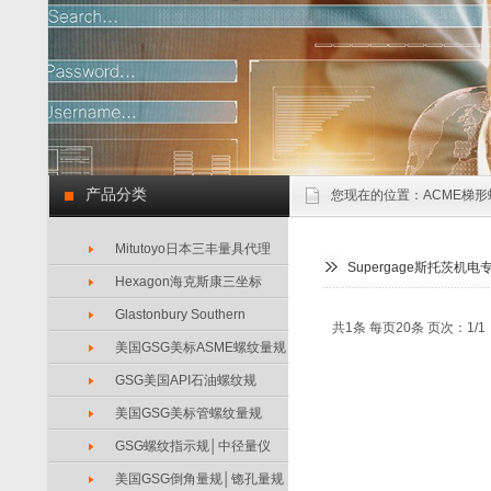
产品分类
您现在的位置：
ACME梯形
Mitutoyo日本三丰量具代理
Supergage斯托茨机电
Hexagon海克斯康三坐标
Glastonbury Southern
共1条 每页20条 页次：1/1
美国GSG美标ASME螺纹量规
GSG美国API石油螺纹规
美国GSG美标管螺纹量规
GSG螺纹指示规│中径量仪
美国GSG倒角量规│锪孔量规