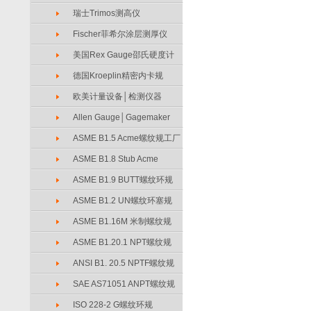
瑞士Trimos测高仪
Fischer菲希尔涂层测厚仪
美国Rex Gauge邵氏硬度计
德国Kroeplin精密内卡规
欧美计量设备│检测仪器
Allen Gauge│Gagemaker
ASME B1.5 Acme螺纹规工厂
ASME B1.8 Stub Acme
ASME B1.9 BUTT螺纹环规
ASME B1.2 UN螺纹环塞规
ASME B1.16M 米制螺纹规
ASME B1.20.1 NPT螺纹规
ANSI B1. 20.5 NPTF螺纹规
SAE AS71051 ANPT螺纹规
ISO 228-2 G螺纹环规