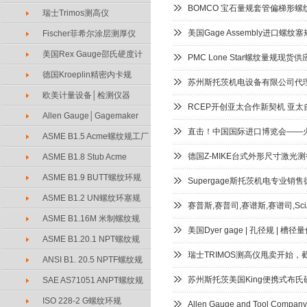
BOMCO 宝石量规套管偏梯形螺
瑞士Trimos测高仪
美国Gage Assembly进口螺纹塞
Fischer菲希尔涂层测厚仪
美国Rex Gauge邵氏硬度计
PMC Lone Star螺纹量规现
德国Kroeplin精密内卡规
苏州斯托茨机电设备有限公司代理Thre
欧美计量设备│检测仪器
RCEP开创亚太合作新契机 亚
Allen Gauge│Gagemaker
直击！中国国际进口博览会——
ASME B1.5 Acme螺纹规工厂
德国Z-MIKE台式外形尺寸激光
ASME B1.8 Stub Acme
ASME B1.9 BUTT螺纹环规
Supergage斯托茨机电专业销售德
ASME B1.2 UN螺纹环塞规
赛普斯,赛普司,赛谱斯,赛谱司,SciAp
ASME B1.16M 米制螺纹规
美国Dyer gage | 孔径规 | 槽径
ASME B1.20.1 NPT螺纹规
瑞士TRIMOS测高仪甩卖开始，
ANSI B1. 20.5 NPTF螺纹规
苏州斯托茨美国King便携式布氏硬
SAE AS71051 ANPT螺纹规
ISO 228-2 G螺纹环规
Allen Gauge and Tool Com