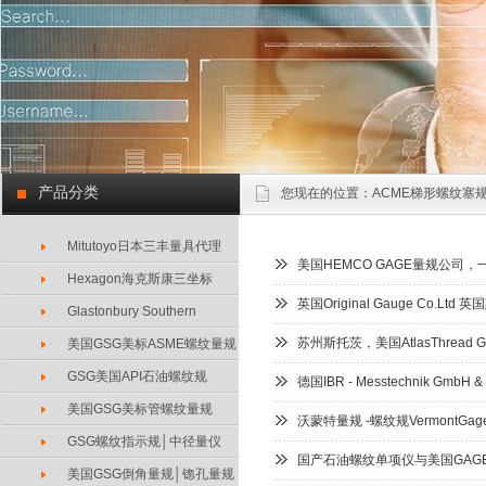
产品分类
您现在的位置：
ACME梯形螺纹塞规
Mitutoyo日本三丰量具代理
美国HEMCO GAGE量规公司
Hexagon海克斯康三坐标
英国Original Gauge Co.Lt
Glastonbury Southern
苏州斯托茨，美国AtlasThread
美国GSG美标ASME螺纹量规
GSG美国API石油螺纹规
德国IBR - Messtechnik GmbH 
美国GSG美标管螺纹量规
沃蒙特量规 -螺纹规VermontGag
GSG螺纹指示规│中径量仪
国产石油螺纹单项仪与美国GAG
美国GSG倒角量规│锪孔量规