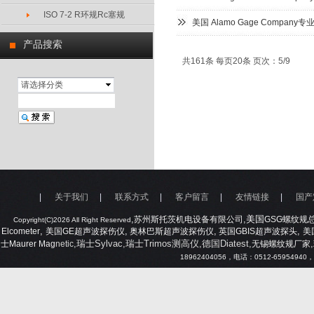
ISO 7-2 R环规Rc塞规
美国 Alamo Gage Compan
产品搜索
共161条 每页20条 页次：5/9
请选择分类
|
关于我们
|
联系方式
|
客户留言
|
友情链接
|
国产
,
,美国
苏州斯托茨机电设备有限公司
GSG
螺纹规
Copyright(C)2026 All Right Reserved
,
,
,
,
Elcometer
美国
GE
超声波探伤仪
奥林巴斯超声波探伤仪
英国
GBIS
超声波探头
美
,瑞士Sylvac,瑞士Trimos测高仪,德国Diatest,
,
士
Maurer Mag
netic
无锡螺纹规厂家
18962404056
，电话：
0512-65954940
，