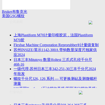
Bruker布鲁克光
美国GSG螺纹
谱仪
量规
公司新闻
上海Plastiform M70计量印模胶泥，法国Plastiform
M70胶
Flexbar Machine Corporation Reprorubber®计量级复制
苏州INSIZE/英示1142-300A 带钩数显深度尺独家供
应2024
日本三丰Mitutoyo 数显Holtest 三爪式孔径千分尺
468-16
一级代理-苏州日本三丰342-251-30三丰千分尺2024
年批发
螺纹千分尺326, 126 系列 — 可更换测砧及测微螺杆
测量
UK英国Tru-thread石油螺纹量规/英国进口螺纹量规/
行业动态
进口AP
2023年江苏省苏州无锡万濠落地式全自动影像仪
VMS-5040H