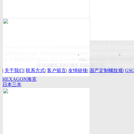
,
苏州斯托茨机电设备有限公司
,美国
GSG
螺纹
Copyright(C)2026 All Right Reserved
英国易高
Elcometer
,
美国
GE
超声波探伤仪
,
奥林巴斯超声波探伤仪
,
英国
GB
器
,
南通友联无损检测仪器
,
瑞士
Maurer Mag
netic
,瑞士Sylvac,瑞士Trimos测
仪
,
马尔量具
,
苏州计量所
,
美国GSG厂家
,
手机：
18962404056
|
关于我们
|
联系方式
|
客户留言
|
友情链接
|
国产定制螺纹规
|
GS
HEXAGON海克
日本三丰
斯康
Mitutoyo