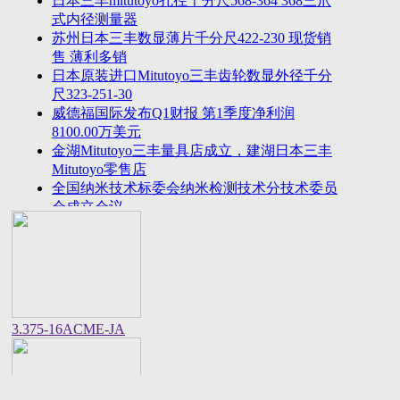
日本三丰mitutoyo孔径千分尺568-364 368三爪
2023年法国plastiform打模胶和plastiform复印胶中国
式内径测量器
区代
苏州日本三丰数显薄片千分尺422-230 现货销
美敦力全球CEO：中国将成为全球重要的医疗科技
售 薄利多销
创新策源
日本原装进口Mitutoyo三丰齿轮数显外径千分
尺323-251-30
威德福国际发布Q1财报 第1季度净利润
8100.00万美元
金湖Mitutoyo三丰量具店成立，建湖日本三丰
Mitutoyo零售店
全国纳米技术标委会纳米检测技术分技术委员
会成立会议
美国进口邵氏硬度计REX GAUGE数显橡胶硬
度计DD-4-W价格货期
中国计量院顺利通过OIML衡器实验室复评审
美国CalMetrics镀层标准片，测厚仪标准片又
名膜厚仪校准片
美标ASME/ANSI标准的螺纹环塞规与其他国
3.375-16ACME-JA
家统一螺纹标准之差异