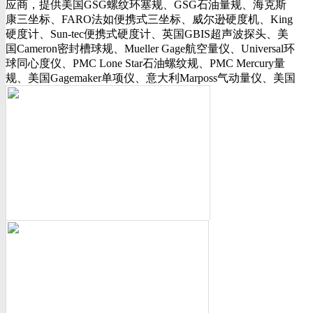
应商，提供美国GSG螺纹环塞规、GSG石油量规、海克斯
行业动态
康三坐标、FARO法如便携式三坐标、威尔逊硬度机、King
美国可调环规
硬度计、Sun-tec便携式硬度计、英国GBIS超声波探头、美
资料下载
国Cameron密封槽球规、Mueller Gage航空量仪、Universal环
视频下载
球同心度仪、PMC Lone Star石油螺纹规、PMC Mercury量
资料下载
规、美国Gagemaker单项仪、意大利Marposs气动量仪、美国
软件下载
Western Gage气动量仪、Trimos测长机、测高仪、FLEXBAR
诚聘英才
16130打样膏、PlastiformM60/M70/M90产品、Oskar Schwenk
联系我们
孔径量规、Kroeplin数显卡规、INSIZE带钩数显深度尺、三
联系方式
丰SJ-210粗糙度仪、美标ASME/ANSI标准的螺纹环塞规、
客户留言
API石油螺纹规、光学影像仪、David Ellis硬度块等。