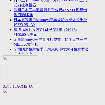
日本三丰mitutoyo孔径千分尺568-364 368三爪
2023年法国plastiform打模胶和plastiform复印胶中国
式内径测量器
区代
苏州日本三丰数显薄片千分尺422-230 现货销
美敦力全球CEO：中国将成为全球重要的医疗科技
售 薄利多销
创新策源
日本原装进口Mitutoyo三丰齿轮数显外径千分
尺323-251-30
威德福国际发布Q1财报 第1季度净利润
8100.00万美元
金湖Mitutoyo三丰量具店成立，建湖日本三丰
Mitutoyo零售店
全国纳米技术标委会纳米检测技术分技术委员
会成立会议
美国进口邵氏硬度计REX GAUGE数显橡胶硬
度计DD-4-W价格货期
中国计量院顺利通过OIML衡器实验室复评审
美国CalMetrics镀层标准片，测厚仪标准片又
名膜厚仪校准片
美标ASME/ANSI标准的螺纹环塞规与其他国
3.375-16ACME-JA
家统一螺纹标准之差异