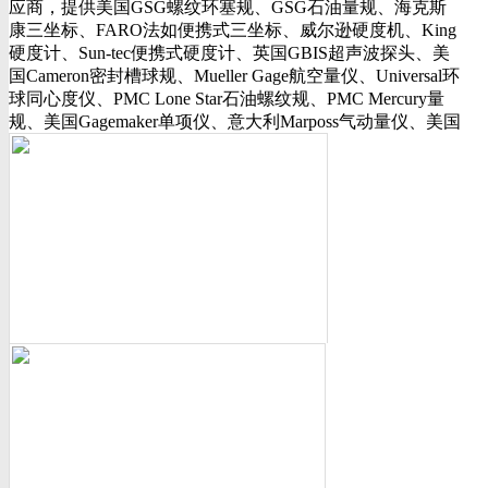
应商，提供美国GSG螺纹环塞规、GSG石油量规、海克斯
行业动态
康三坐标、FARO法如便携式三坐标、威尔逊硬度机、King
美国可调环规
硬度计、Sun-tec便携式硬度计、英国GBIS超声波探头、美
资料下载
国Cameron密封槽球规、Mueller Gage航空量仪、Universal环
视频下载
球同心度仪、PMC Lone Star石油螺纹规、PMC Mercury量
资料下载
规、美国Gagemaker单项仪、意大利Marposs气动量仪、美国
软件下载
Western Gage气动量仪、Trimos测长机、测高仪、FLEXBAR
诚聘英才
16130打样膏、PlastiformM60/M70/M90产品、Oskar Schwenk
联系我们
孔径量规、Kroeplin数显卡规、INSIZE带钩数显深度尺、三
联系方式
丰SJ-210粗糙度仪、美标ASME/ANSI标准的螺纹环塞规、
客户留言
API石油螺纹规、光学影像仪、David Ellis硬度块等。