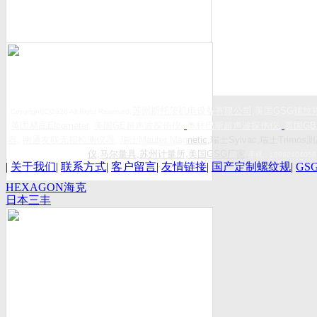
,
苏州斯托茨机电设备有限公司
,美国
GSG
螺纹
Copyright(C)2026 All Right Reserved
英国易高
Elcometer
,
美国
GE
超声波探伤仪
,
奥林巴斯超声波探伤仪
,
英国
GB
器
,
南通友联无损检测仪器
,
瑞士
Maurer Mag
netic
,瑞士Sylvac,瑞士Trimos测
仪
,
马尔量具
,
苏州计量所
,
美国GSG厂家
,
手机：
18962404056
|
关于我们
|
联系方式
|
客户留言
|
友情链接
|
国产定制螺纹规
|
GS
HEXAGON海克
日本三丰
斯康
Mitutoyo