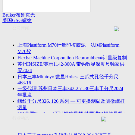
Bruker布鲁克光
美国GSG螺纹
谱仪
量规
公司新闻
上海Plastiform M70计量印模胶泥，法国Plastiform
M70胶
Flexbar Machine Corporation Reprorubber®计量级复制
苏州INSIZE/英示1142-300A 带钩数显深度尺独家供
应2024
日本三丰Mitutoyo 数显Holtest 三爪式孔径千分尺
468-16
一级代理-苏州日本三丰342-251-30三丰千分尺2024
年批发
螺纹千分尺326, 126 系列 — 可更换测砧及测微螺杆
测量
UK英国Tru-thread石油螺纹量规/英国进口螺纹量规/
行业动态
进口AP
2023年江苏省苏州无锡万濠落地式全自动影像仪
VMS-5040H