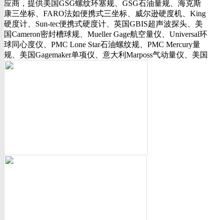
应商，提供美国GSG螺纹环塞规、GSG石油量规、海克斯
行业动态
康三坐标、FARO法如便携式三坐标、威尔逊硬度机、King
美国可调环规
硬度计、Sun-tec便携式硬度计、英国GBIS超声波探头、美
资料下载
国Cameron密封槽球规、Mueller Gage航空量仪、Universal环
视频下载
球同心度仪、PMC Lone Star石油螺纹规、PMC Mercury量
资料下载
规、美国Gagemaker单项仪、意大利Marposs气动量仪、美国
软件下载
Western Gage气动量仪、Trimos测长机、测高仪、FLEXBAR
诚聘英才
16130打样膏、PlastiformM60/M70/M90产品、Oskar Schwenk
联系我们
孔径量规、Kroeplin数显卡规、INSIZE带钩数显深度尺、三
联系方式
丰SJ-210粗糙度仪、美标ASME/ANSI标准的螺纹环塞规、
客户留言
API石油螺纹规、光学影像仪、David Ellis硬度块等。