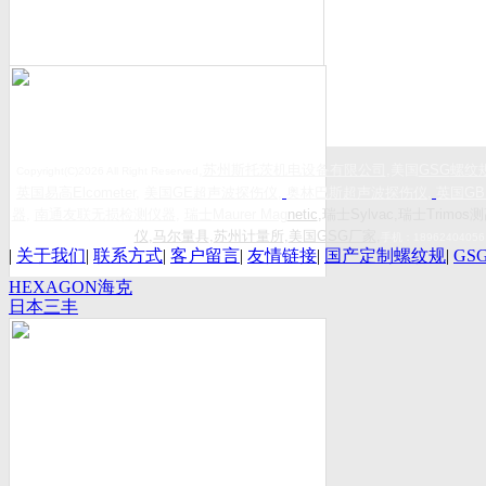
,
苏州斯托茨机电设备有限公司
,美国
GSG
螺纹
Copyright(C)2026 All Right Reserved
英国易高
Elcometer
,
美国
GE
超声波探伤仪
,
奥林巴斯超声波探伤仪
,
英国
GB
器
,
南通友联无损检测仪器
,
瑞士
Maurer Mag
netic
,瑞士Sylvac,瑞士Trimos测
仪
,
马尔量具
,
苏州计量所
,
美国GSG厂家
,
手机：
18962404056
|
关于我们
|
联系方式
|
客户留言
|
友情链接
|
国产定制螺纹规
|
GS
HEXAGON海克
日本三丰
斯康
Mitutoyo