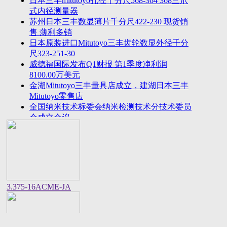
日本三丰mitutoyo孔径千分尺568-364 368三爪
2023年法国plastiform打模胶和plastiform复印胶中国
式内径测量器
区代
苏州日本三丰数显薄片千分尺422-230 现货销
美敦力全球CEO：中国将成为全球重要的医疗科技
售 薄利多销
创新策源
日本原装进口Mitutoyo三丰齿轮数显外径千分
尺323-251-30
威德福国际发布Q1财报 第1季度净利润
8100.00万美元
金湖Mitutoyo三丰量具店成立，建湖日本三丰
Mitutoyo零售店
全国纳米技术标委会纳米检测技术分技术委员
会成立会议
美国进口邵氏硬度计REX GAUGE数显橡胶硬
度计DD-4-W价格货期
中国计量院顺利通过OIML衡器实验室复评审
美国CalMetrics镀层标准片，测厚仪标准片又
名膜厚仪校准片
美标ASME/ANSI标准的螺纹环塞规与其他国
3.375-16ACME-JA
家统一螺纹标准之差异