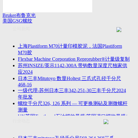
Bruker布鲁克光
美国GSG螺纹
谱仪
量规
公司新闻
上海Plastiform M70计量印模胶泥，法国Plastiform
M70胶
Flexbar Machine Corporation Reprorubber®计量级复制
苏州INSIZE/英示1142-300A 带钩数显深度尺独家供
应2024
日本三丰Mitutoyo 数显Holtest 三爪式孔径千分尺
468-16
一级代理-苏州日本三丰342-251-30三丰千分尺2024
年批发
螺纹千分尺326, 126 系列 — 可更换测砧及测微螺杆
测量
UK英国Tru-thread石油螺纹量规/英国进口螺纹量规/
行业动态
进口AP
2023年江苏省苏州无锡万濠落地式全自动影像仪
VMS-5040H