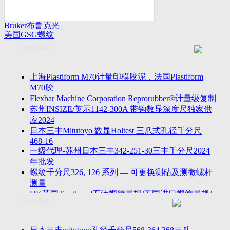
Bruker布鲁克光
美国GSG螺纹
谱仪
量规
公司新闻
上海Plastiform M70计量印模胶泥，法国Plastiform
M70胶
Flexbar Machine Corporation Reprorubber®计量级复制
苏州INSIZE/英示1142-300A 带钩数显深度尺独家供
应2024
日本三丰Mitutoyo 数显Holtest 三爪式孔径千分尺
468-16
一级代理-苏州日本三丰342-251-30三丰千分尺2024
年批发
螺纹千分尺326, 126 系列 — 可更换测砧及测微螺杆
测量
UK英国Tru-thread石油螺纹量规/英国进口螺纹量规/
行业动态
进口AP
2023年江苏省苏州无锡万濠落地式全自动影像仪
VMS-5040H