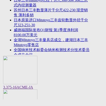
日本三丰mitutoyo孔径千分尺568-364 368三爪
2023年法国plastiform打模胶和plastiform复印胶中国
式内径测量器
区代
苏州日本三丰数显薄片千分尺422-230 现货销
美敦力全球CEO：中国将成为全球重要的医疗科技
售 薄利多销
创新策源
日本原装进口Mitutoyo三丰齿轮数显外径千分
尺323-251-30
威德福国际发布Q1财报 第1季度净利润
8100.00万美元
金湖Mitutoyo三丰量具店成立，建湖日本三丰
Mitutoyo零售店
全国纳米技术标委会纳米检测技术分技术委员
会成立会议
美国进口邵氏硬度计REX GAUGE数显橡胶硬
度计DD-4-W价格货期
中国计量院顺利通过OIML衡器实验室复评审
美国CalMetrics镀层标准片，测厚仪标准片又
名膜厚仪校准片
美标ASME/ANSI标准的螺纹环塞规与其他国
3.375-16ACME-JA
家统一螺纹标准之差异