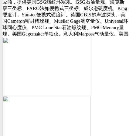
应商，提供美国GSG螺纹环塞规、GSG石油量规、海克斯
行业动态
康三坐标、FARO法如便携式三坐标、威尔逊硬度机、King
美国可调环规
硬度计、Sun-tec便携式硬度计、英国GBIS超声波探头、美
资料下载
国Cameron密封槽球规、Mueller Gage航空量仪、Universal环
视频下载
球同心度仪、PMC Lone Star石油螺纹规、PMC Mercury量
资料下载
规、美国Gagemaker单项仪、意大利Marposs气动量仪、美国
软件下载
Western Gage气动量仪、Trimos测长机、测高仪、FLEXBAR
诚聘英才
16130打样膏、PlastiformM60/M70/M90产品、Oskar Schwenk
联系我们
孔径量规、Kroeplin数显卡规、INSIZE带钩数显深度尺、三
联系方式
丰SJ-210粗糙度仪、美标ASME/ANSI标准的螺纹环塞规、
客户留言
API石油螺纹规、光学影像仪、David Ellis硬度块等。