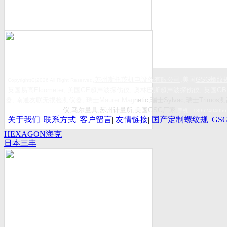
,
苏州斯托茨机电设备有限公司
,美国
GSG
螺纹
Copyright(C)2026 All Right Reserved
英国易高
Elcometer
,
美国
GE
超声波探伤仪
,
奥林巴斯超声波探伤仪
,
英国
GB
器
,
南通友联无损检测仪器
,
瑞士
Maurer Mag
netic
,瑞士Sylvac,瑞士Trimos测
仪
,
马尔量具
,
苏州计量所
,
美国GSG厂家
,
手机：
18962404056
|
关于我们
|
联系方式
|
客户留言
|
友情链接
|
国产定制螺纹规
|
GS
HEXAGON海克
日本三丰
斯康
Mitutoyo